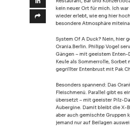
Restaurant, Bar und Konzertloc
kein neuer Ort für mich. Ich wa
wieder erlebt, wie eng hier hoc
besondere Atmosphäre miteina
System Of A Duck? Nein, hier g
Orania.Berlin. Philipp Vogel se
Gängen – mit geeistem Enten-D
Keule als Sommerrolle, Sorbet 
gegrillter Entenbrust mit Pak C
Besonders spannend: Das Orani
Fleischmenü. Parallel gibt es e
übersetzt – mit geeister Pilz-
Aubergine. Damit bleibt die X-
aber auch gemischte Gruppen 
jemand nur auf Beilagen auswe