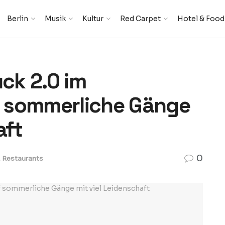
Berlin
Musik
Kultur
Red Carpet
Hotel & Food
ck 2.0 im
nf sommerliche Gänge
aft
0
,
Restaurants