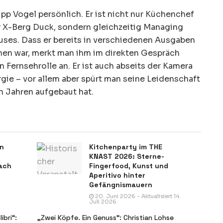
pp Vogel persönlich. Er ist nicht nur Küchenchef
er X-Berg Duck, sondern gleichzeitig Managing
ses. Dass er bereits in verschiedenen Ausgaben
hen war, merkt man ihm im direkten Gespräch
n Fernsehrolle an. Er ist auch abseits der Kamera
rgie – vor allem aber spürt man seine Leidenschaft
ehn Jahren aufgebaut hat.
in
Kitchenparty im THE
KNAST 2026: Sterne-
ach
Fingerfood, Kunst und
Aperitivo hinter
Gefängnismauern
20. Juni 2026 - Aktualisiert 14.
Juli 2026
ibri“:
„Zwei Köpfe. Ein Genuss“: Christian Lohse