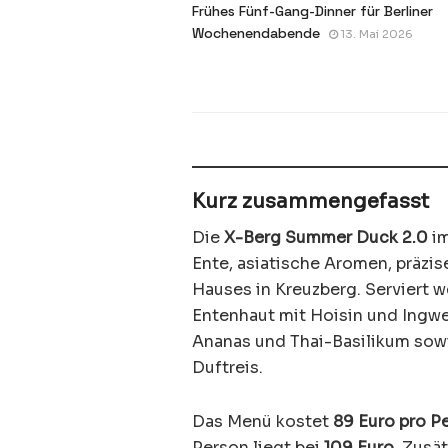
Frühes Fünf-Gang-Dinner für Berliner
Wochenendabende
13. Mai 2026
Kurz zusammengefasst
Die
X-Berg Summer Duck 2.0
im
Ente, asiatische Aromen, präz
Hauses in Kreuzberg. Serviert 
Entenhaut mit Hoisin und Ingwe
Ananas und Thai-Basilikum sowi
Duftreis.
Das Menü kostet
89 Euro pro P
Person liegt bei
109 Euro
. Zusä