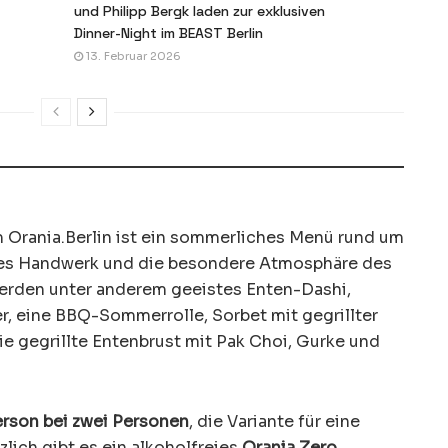
und Philipp Bergk laden zur exklusiven
Dinner-Night im BEAST Berlin
13. Februar 2026
 Orania.Berlin ist ein sommerliches Menü rund um
ises Handwerk und die besondere Atmosphäre des
werden unter anderem geeistes Enten-Dashi,
r, eine BBQ-Sommerrolle, Sorbet mit gegrillter
e gegrillte Entenbrust mit Pak Choi, Gurke und
erson bei zwei Personen
, die Variante für eine
tzlich gibt es ein alkoholfreies
Orania.Zero