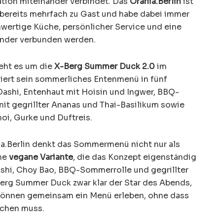
ation miteinander verbindet. Das
Orania.Berlin
ist
r bereits mehrfach zu Gast und habe dabei immer
hwertige Küche, persönlicher Service und eine
nder verbunden werden.
eht es um die
X-Berg Summer Duck 2.0
im
rviert sein sommerliches Entenmenü in fünf
ashi, Entenhaut mit Hoisin und Ingwer, BBQ-
mit gegrillter Ananas und Thai-Basilikum sowie
hoi, Gurke und Duftreis.
a.Berlin denkt das Sommermenü nicht nur als
ine
vegane Variante
, die das Konzept eigenständig
Dashi, Choy Bao, BBQ-Sommerrolle und gegrillter
Berg Summer Duck zwar klar der Star des Abends,
können gemeinsam ein Menü erleben, ohne dass
ichen muss.