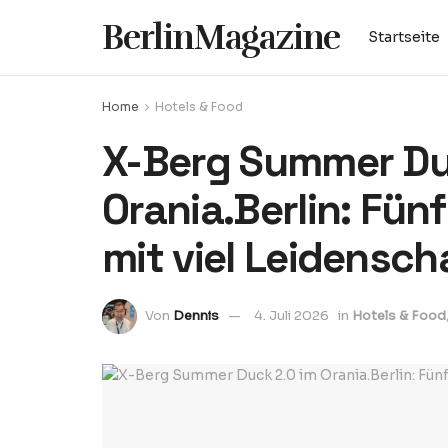
BerlinMagazine
Startseite
Home
Hotels & Food
X-Berg Summer Du
Orania.Berlin: Fü
mit viel Leidensch
Von
Dennis
4. Juli 2026
in
Hotels & Food