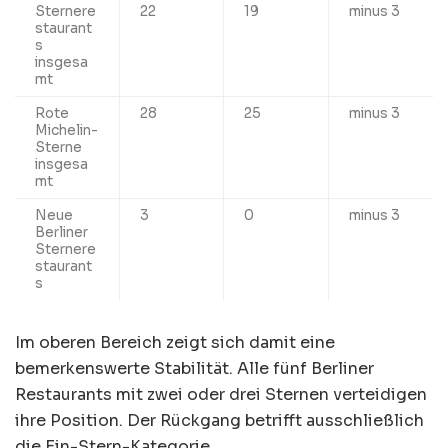
Sternere
22
19
minus 3
staurant
s
insgesa
mt
Rote
28
25
minus 3
Michelin-
Sterne
insgesa
mt
Neue
3
0
minus 3
Berliner
Sternere
staurant
s
Im oberen Bereich zeigt sich damit eine
bemerkenswerte Stabilität. Alle fünf Berliner
Restaurants mit zwei oder drei Sternen verteidigen
ihre Position. Der Rückgang betrifft ausschließlich
die Ein-Stern-Kategorie.