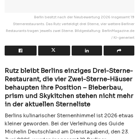
Berlin besitzt nach der Neubewertung 2026 insgesamt 19
Sternerestaurants. Das Rutz verteidigt drei Sterne, vier weitere Berliner
Restaurants tragen jeweils zwei Sterne. Bildgestaltung: BerlinMagazine.de
/ KI-generiert
Rutz bleibt Berlins einziges Drei-Sterne-
Restaurant, die vier Zwei-Sterne-Häuser
behaupten ihre Position – Bieberbau,
prism und Skykitchen stehen nicht mehr
in der aktuellen Sterneliste
Berlins kulinarischer Sternenhimmel ist 2026 etwas
kleiner geworden. Bei der Verleihung des Guide
Michelin Deutschland am Dienstagabend, den 23.