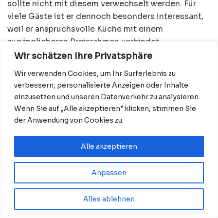
sollte nicht mit diesem verwechselt werden. Für
viele Gäste ist er dennoch besonders interessant,
weil er anspruchsvolle Küche mit einem
zugänglicheren Preisrahmen verbindet.
Wir schätzen Ihre Privatsphäre
Wir verwenden Cookies, um Ihr Surferlebnis zu
Das Ende des Grünen Michelin-Sterns
verbessern, personalisierte Anzeigen oder Inhalte
Eine grundlegende Veränderung betrifft 2026 die
einzusetzen und unseren Datenverkehr zu analysieren.
bisherige Nachhaltigkeitsauszeichnung. Michelin
Wenn Sie auf „Alle akzeptieren" klicken, stimmen Sie
lässt den Grünen Stern schrittweise auslaufen. Die
der Anwendung von Cookies zu.
Auszeichnung war 2020 eingeführt worden und
würdigte Restaurants, die sich besonders für
Alle akzeptieren
nachhaltige Beschaffung, Regionalität,
Abfallvermeidung und ressourcenschonendes
Anpassen
Arbeiten engagierten.
Alles ablehnen
An seine Stelle tritt das redaktionelle Format
„Mindful Voices“. Dort sollen künftig Köche,