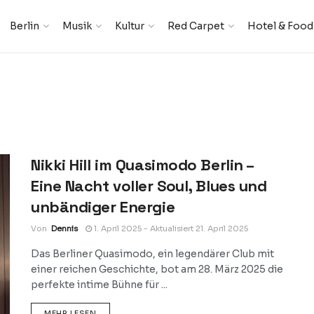
Berlin
Musik
Kultur
Red Carpet
Hotel & Food
Nikki Hill im Quasimodo Berlin –
Eine Nacht voller Soul, Blues und
unbändiger Energie
Von
Dennis
1. April 2025 - Aktualisiert 21. April 2025
Das Berliner Quasimodo, ein legendärer Club mit
einer reichen Geschichte, bot am 28. März 2025 die
perfekte intime Bühne für ...
DETAILS
MEHR LESEN