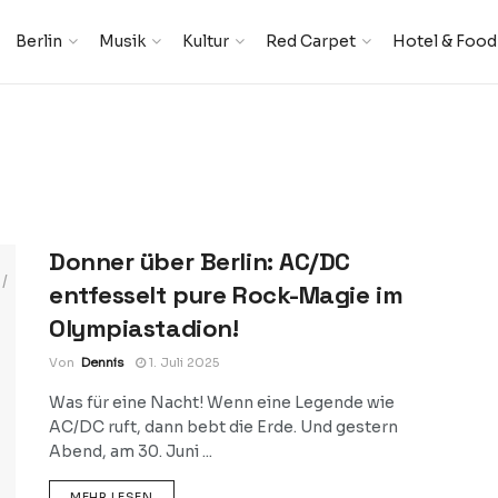
Berlin
Musik
Kultur
Red Carpet
Hotel & Food
Donner über Berlin: AC/DC
entfesselt pure Rock-Magie im
Olympiastadion!
Von
Dennis
1. Juli 2025
Was für eine Nacht! Wenn eine Legende wie
AC/DC ruft, dann bebt die Erde. Und gestern
Abend, am 30. Juni ...
DETAILS
MEHR LESEN