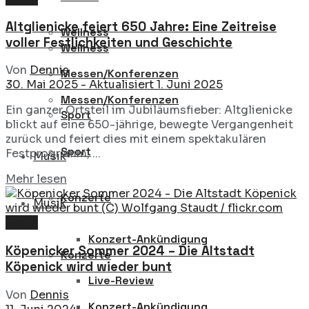
Altglienicke feiert 650 Jahre: Eine Zeitreise
Wellness
voller Festlichkeiten und Geschichte
Wellness
Von
Dennis
Messen/Konferenzen
30. Mai 2025 - Aktualisiert 1. Juni 2025
Messen/Konferenzen
Ein ganzer Ortsteil im Jubiläumsfieber: Altglienicke
Sport
blickt auf eine 650-jährige, bewegte Vergangenheit
zurück und feiert dies mit einem spektakulären
Sport
Festprogramm, ...
Musik
Details
Mehr lesen
Konzerte
Musik
Berlin
Konzert-Ankündigung
Köpenicker Sommer 2024 – Die Altstadt
Konzerte
Köpenick wird wieder bunt
Live-Review
Von
Dennis
Konzert-Ankündigung