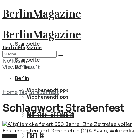
BerlinMagazine
BerlinMagazine
Startseite
BerlinMagazine
Startseite
No Result
Berlin
View All Result
Berlin
Wochenendtipps
Home
Tag
Straßenfest
Wochenendtipps
Schlagwort:
Straßenfest
Märkte/Flohmärkte
Märkte/Flohmärkte
Familie
Familie
Berlin