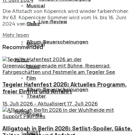
11. Juni 2024
Musical
Die Altstadt von Köpenick wird wieder farbenfroher.
Ihr 63. Köpenicker Sommer wird vom 14. bis 16. Juni
Live-Review
Clubs
2024 von den ...
Details
Mehr lesen
Album-Neuerscheinungen
Musical
Recommended
Kultur
Clubs
Film
Tegeler Hafenfest 2026: Aktuelles Programm,
Album-Neuerscheinungen
freier Eintritt und Anfahrt
Theater
15. Juli 2026 - Aktualisiert 17. Juli 2026
Kultur
Shows
Alligatoah in Berlin 2026: Setlist-Spoiler, Gäste,
Kunst
Film