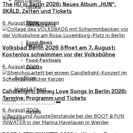
Red Carpet
The HU in Berlin 2026: Neues Album „HUN“,
Hotels
SKÁLD, Zeiten und Tickets
Filmpremieren
6. August 2026
Restaurants
Food-News
Awards
Volksbad Berlin 2026 öffnet am 7. August:
Kostenlos schwimmen vor der Volksbühne
Food-Festivals
6. August 2026
Events
Ausflüge
Hotel & Food
Candlelight: Disney Love Songs in Berlin 2026:
Termine, Programm und Tickets
6. August 2026
Hotels
No Result