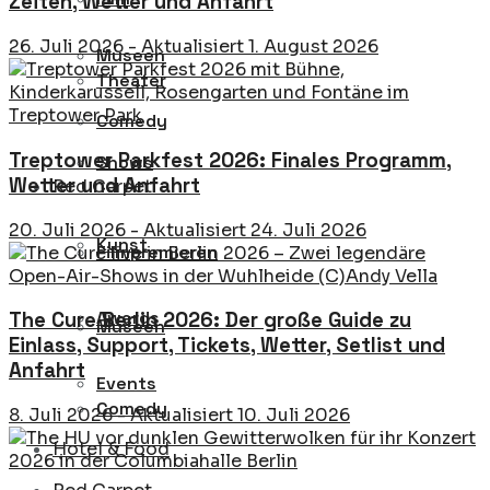
Zeiten, Wetter und Anfahrt
26. Juli 2026 - Aktualisiert 1. August 2026
Museen
Theater
Comedy
Treptower Parkfest 2026: Finales Programm,
Shows
Wetter und Anfahrt
Red Carpet
20. Juli 2026 - Aktualisiert 24. Juli 2026
Kunst
Filmpremieren
Awards
The Cure Berlin 2026: Der große Guide zu
Museen
Einlass, Support, Tickets, Wetter, Setlist und
Anfahrt
Events
Comedy
8. Juli 2026 - Aktualisiert 10. Juli 2026
Hotel & Food