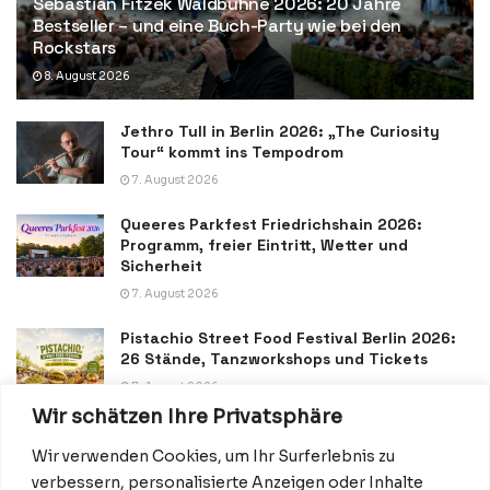
Sebastian Fitzek Waldbühne 2026: 20 Jahre
Bestseller – und eine Buch-Party wie bei den
Rockstars
8. August 2026
Jethro Tull in Berlin 2026: „The Curiosity
Tour“ kommt ins Tempodrom
7. August 2026
Queeres Parkfest Friedrichshain 2026:
Programm, freier Eintritt, Wetter und
Sicherheit
7. August 2026
Pistachio Street Food Festival Berlin 2026:
26 Stände, Tanzworkshops und Tickets
7. August 2026
Wir schätzen Ihre Privatsphäre
Wir verwenden Cookies, um Ihr Surferlebnis zu
verbessern, personalisierte Anzeigen oder Inhalte