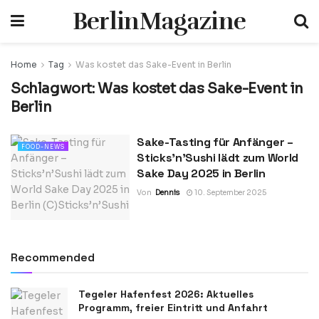
BerlinMagazine
Home
Tag
Was kostet das Sake-Event in Berlin
Schlagwort:
Was kostet das Sake-Event in
Berlin
Sake-Tasting für Anfänger –
FOOD-NEWS
Sticks’n’Sushi lädt zum World
Sake Day 2025 in Berlin
Von
Dennis
10. September 2025
Recommended
Tegeler Hafenfest 2026: Aktuelles
Programm, freier Eintritt und Anfahrt