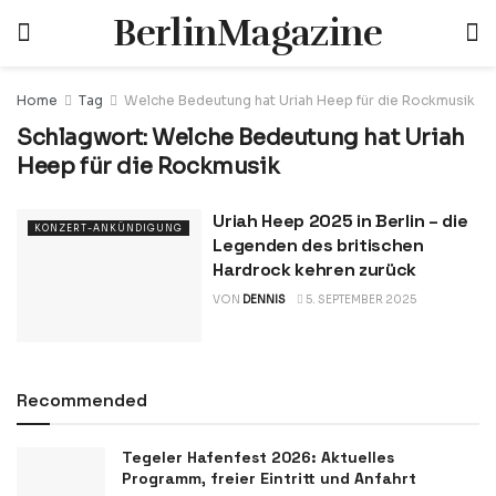
BerlinMagazine
Home
Tag
Welche Bedeutung hat Uriah Heep für die Rockmusik
Schlagwort:
Welche Bedeutung hat Uriah
Heep für die Rockmusik
Uriah Heep 2025 in Berlin – die
KONZERT-ANKÜNDIGUNG
Legenden des britischen
Hardrock kehren zurück
VON
DENNIS
5. SEPTEMBER 2025
Recommended
Tegeler Hafenfest 2026: Aktuelles
Programm, freier Eintritt und Anfahrt