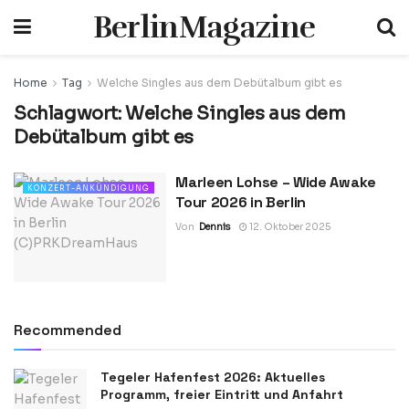
BerlinMagazine
Home
Tag
Welche Singles aus dem Debütalbum gibt es
Schlagwort:
Welche Singles aus dem
Debütalbum gibt es
Marleen Lohse – Wide Awake
KONZERT-ANKÜNDIGUNG
Tour 2026 in Berlin
Von
Dennis
12. Oktober 2025
Recommended
Tegeler Hafenfest 2026: Aktuelles
Programm, freier Eintritt und Anfahrt