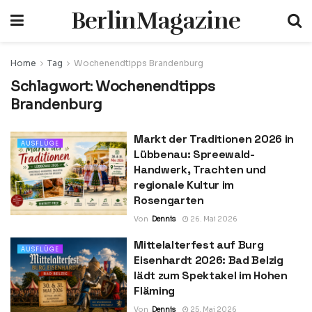
BerlinMagazine
Home
Tag
Wochenendtipps Brandenburg
Schlagwort:
Wochenendtipps
Brandenburg
Markt der Traditionen 2026 in
AUSFLÜGE
Lübbenau: Spreewald-
Handwerk, Trachten und
regionale Kultur im
Rosengarten
Von
Dennis
26. Mai 2026
Mittelalterfest auf Burg
AUSFLÜGE
Eisenhardt 2026: Bad Belzig
lädt zum Spektakel im Hohen
Fläming
Von
Dennis
25. Mai 2026