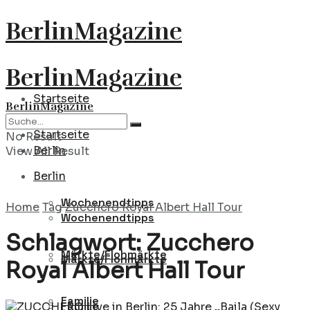
BerlinMagazine
BerlinMagazine
Startseite
BerlinMagazine
Startseite
No Result
Berlin
View All Result
Berlin
Wochenendtipps
Home
Tag
Zucchero Royal Albert Hall Tour
Wochenendtipps
Schlagwort:
Zucchero
Märkte/Flohmärkte
Märkte/Flohmärkte
Royal Albert Hall Tour
Familie
Familie