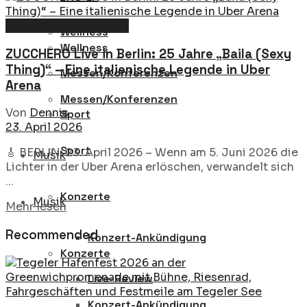
Konzert-Ankündigung
Wellness
Wellness
ZUCCHERO Live in Berlin: 25 Jahre „Baila (Sexy
Thing)“ – Eine italienische Legende in Uber
Messen/Konferenzen
Arena
Messen/Konferenzen
Von
Dennis
Sport
23. April 2026
Sport
🎸 BERLIN, 23. April 2026 – Wenn am 5. Juni 2026 die
Musik
Lichter in der Uber Arena erlöschen, verwandelt sich
...
Konzerte
Musik
Details
Mehr lesen
Recommended
Konzert-Ankündigung
Konzerte
Live-Review
Konzert-Ankündigung