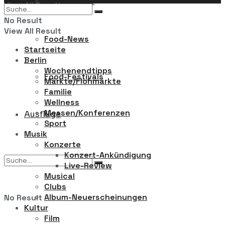
Restaurants
View All Result
No Result
View All Result
Food-News
Startseite
Berlin
Wochenendtipps
Food-Festivals
Märkte/Flohmärkte
Familie
Wellness
Messen/Konferenzen
Ausflüge
Sport
Musik
Konzerte
Konzert-Ankündigung
Live-Review
Musical
Clubs
Album-Neuerscheinungen
No Result
Kultur
Film