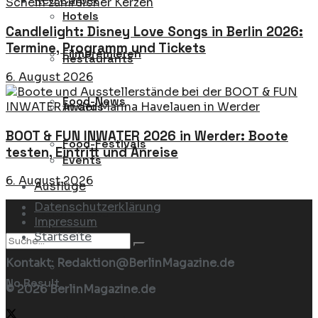
Red Carpet
Hotels
Candlelight: Disney Love Songs in Berlin 2026:
Termine, Programm und Tickets
Filmpremieren
Restaurants
6. August 2026
Food-News
Awards
BOOT & FUN INWATER 2026 in Werder: Boote
Food-Festivals
testen, Eintritt und Anreise
Events
6. August 2026
Ausflüge
Datenschutzerklärung
Hotel & Food
Impressum
Startseite
Kontakt: Redaktion@BerlinMagazine.de
Hotels
No Result
© 2026 BerlinMagazine.de