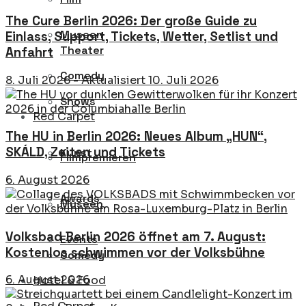
The Cure Berlin 2026: Der große Guide zu
Museen
Einlass, Support, Tickets, Wetter, Setlist und
Theater
Anfahrt
Comedy
8. Juli 2026 - Aktualisiert 10. Juli 2026
Shows
Red Carpet
The HU in Berlin 2026: Neues Album „HUN“,
SKÁLD, Zeiten und Tickets
Kunst
Filmpremieren
6. August 2026
Awards
Museen
Volksbad Berlin 2026 öffnet am 7. August:
Events
Kostenlos schwimmen vor der Volksbühne
Comedy
6. August 2026
Hotel & Food