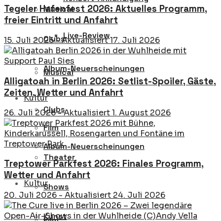
Tegeler Hafenfest 2026: Aktuelles Programm,
Musical
freier Eintritt und Anfahrt
Live-Review
Clubs
15. Juli 2026 - Aktualisiert 17. Juli 2026
Album-Neuerscheinungen
Musical
Alligatoah in Berlin 2026: Setlist-Spoiler, Gäste,
Zeiten, Wetter und Anfahrt
Kultur
Clubs
26. Juli 2026 - Aktualisiert 1. August 2026
Film
Album-Neuerscheinungen
Theater
Treptower Parkfest 2026: Finales Programm,
Wetter und Anfahrt
Kultur
Shows
20. Juli 2026 - Aktualisiert 24. Juli 2026
Kunst
Film