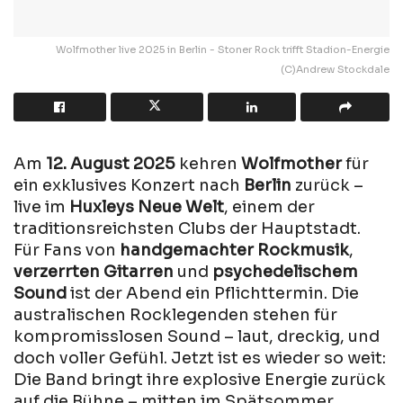
Wolfmother live 2025 in Berlin - Stoner Rock trifft Stadion-Energie
(C)Andrew Stockdale
Am
12. August 2025
kehren
Wolfmother
für
ein exklusives Konzert nach
Berlin
zurück –
live im
Huxleys Neue Welt
, einem der
traditionsreichsten Clubs der Hauptstadt.
Für Fans von
handgemachter Rockmusik
,
verzerrten Gitarren
und
psychedelischem
Sound
ist der Abend ein Pflichttermin. Die
australischen Rocklegenden stehen für
kompromisslosen Sound – laut, dreckig, und
doch voller Gefühl. Jetzt ist es wieder so weit:
Die Band bringt ihre explosive Energie zurück
auf die Bühne – mitten im Spätsommer,