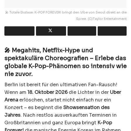
🎤 Totale Ekstase: K-POP FOREVER! bringt den Vibe von Seoul direkt an die
Spree. (C)Taylor Entertainment
🎤 Megahits, Netflix-Hype und
spektakuläre Choreografien – Erlebe das
globale K-Pop-Phänomen so intensiv wie
nie zuvor.
Berlin ist bereit für den ultimativen Fan-Rausch!
Wenn am
18. Oktober 2026
die Lichter in der
Uber
Arena
erlöschen, startet nicht einfach nur ein
Konzert – es beginnt die
Showsensation des
Jahres
. Nach restlos ausverkauften Terminen in
Großbritannien und ganz Europa bringt
K-Pop
Forever!
die magische Energie Koreas im Rahmen