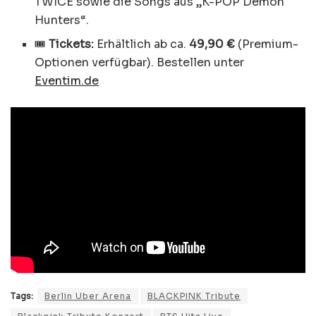
TWICE sowie die Songs aus „K-POP Demon
Hunters“.
🎟️
Tickets:
Erhältlich ab ca.
49,90 €
(Premium-
Optionen verfügbar). Bestellen unter
Eventim.de
Tags:
Berlin Uber Arena
BLACKPINK Tribute