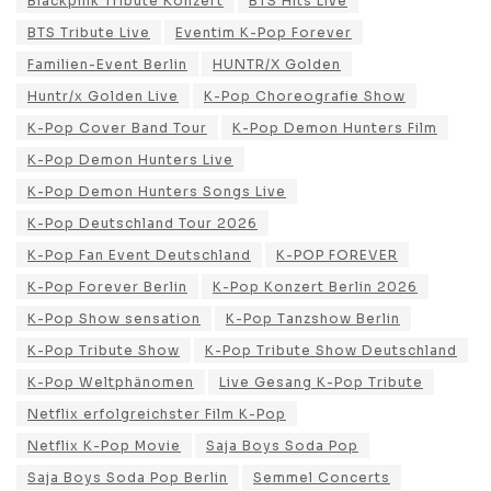
Blackpink Tribute Konzert
BTS Hits Live
BTS Tribute Live
Eventim K-Pop Forever
Familien-Event Berlin
HUNTR/X Golden
Huntr/x Golden Live
K-Pop Choreografie Show
K-Pop Cover Band Tour
K-Pop Demon Hunters Film
K-Pop Demon Hunters Live
K-Pop Demon Hunters Songs Live
K-Pop Deutschland Tour 2026
K-Pop Fan Event Deutschland
K-POP FOREVER
K-Pop Forever Berlin
K-Pop Konzert Berlin 2026
K-Pop Show sensation
K-Pop Tanzshow Berlin
K-Pop Tribute Show
K-Pop Tribute Show Deutschland
K-Pop Weltphänomen
Live Gesang K-Pop Tribute
Netflix erfolgreichster Film K-Pop
Netflix K-Pop Movie
Saja Boys Soda Pop
Saja Boys Soda Pop Berlin
Semmel Concerts