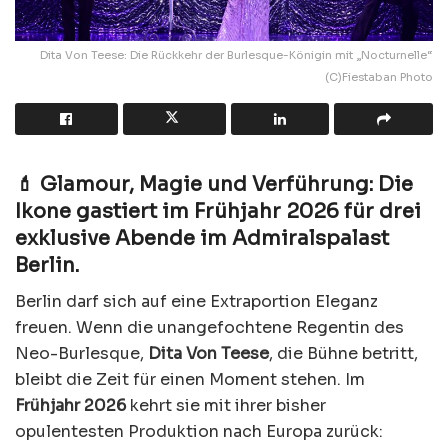
Dita Von Teese: Die Rückkehr der Burlesque-Königin mit „Nocturnelle“
(C)Fiestaban Photo
💄 Glamour, Magie und Verführung: Die
Ikone gastiert im Frühjahr 2026 für drei
exklusive Abende im Admiralspalast
Berlin.
Berlin darf sich auf eine Extraportion Eleganz
freuen. Wenn die unangefochtene Regentin des
Neo-Burlesque,
Dita Von Teese
, die Bühne betritt,
bleibt die Zeit für einen Moment stehen. Im
Frühjahr 2026
kehrt sie mit ihrer bisher
opulentesten Produktion nach Europa zurück: