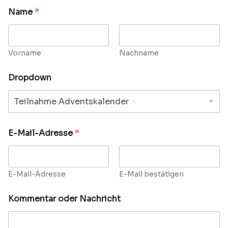
Name
*
Vorname
Nachname
*
Dropdown
D
S
G
Teilnahme Adventskalender
V
O
-
E-Mail-Adresse
*
E
i
n
v
E-Mail-Adresse
E-Mail bestätigen
e
r
s
Kommentar oder Nachricht
t
ä
n