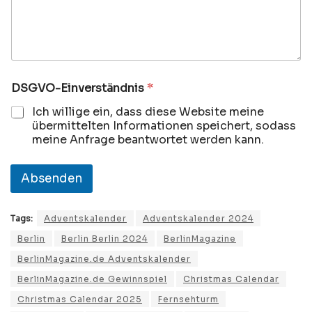
d
n
i
s
N
a
m
DSGVO-Einverständnis
*
e
Ich willige ein, dass diese Website meine
übermittelten Informationen speichert, sodass
meine Anfrage beantwortet werden kann.
Absenden
Tags:
Adventskalender
Adventskalender 2024
Berlin
Berlin Berlin 2024
BerlinMagazine
BerlinMagazine.de Adventskalender
BerlinMagazine.de Gewinnspiel
Christmas Calendar
Christmas Calendar 2025
Fernsehturm