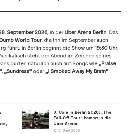
28. September 2026
, in der
Uber Arena Berlin
. Das
 Dumb World Tour
, die ihn im September auch
g führt. In Berlin beginnt die Show um
19:30 Uhr
,
. Musikalisch steht der Abend im Zeichen seines
 Fans dürfen natürlich auch auf Songs wie
„Praise
”
,
„Sundress”
oder
„I Smoked Away My Brain”
w
J. Cole in Berlin 2026: „The
Fall-Off Tour“ kommt in die
ste,
Uber Arena
16. Juni 2026