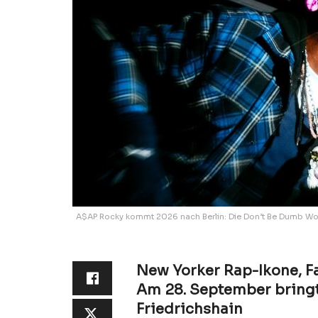
A$AP Rocky kommt 2026 nach Berlin: Die Don’t Be Dumb Wor
New Yorker Rap-Ikone, 
Am 28. September bring
Friedrichshain