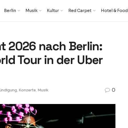
Berlin
Musik
Kultur
Red Carpet
Hotel & Food
 2026 nach Berlin:
ld Tour in der Uber
0
ündigung
,
Konzerte
,
Musik