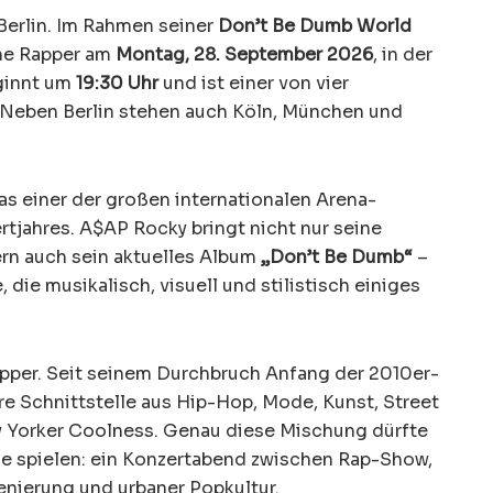
erlin. Im Rahmen seiner
Don’t Be Dumb World
he Rapper am
Montag, 28. September 2026
, in der
ginnt um
19:30 Uhr
und ist einer von vier
 Neben Berlin stehen auch Köln, München und
das einer der großen internationalen Arena-
jahres. A$AP Rocky bringt nicht nur seine
rn auch sein aktuelles Album
„Don’t Be Dumb“
–
die musikalisch, visuell und stilistisch einiges
Rapper. Seit seinem Durchbruch Anfang der 2010er-
re Schnittstelle aus Hip-Hop, Mode, Kunst, Street
w Yorker Coolness. Genau diese Mischung dürfte
lle spielen: ein Konzertabend zwischen Rap-Show,
enierung und urbaner Popkultur.