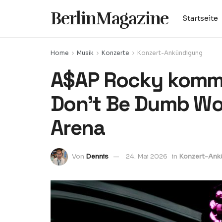
BerlinMagazine
Startseite
Home
Musik
Konzerte
Konzert-Ankündigung
A$AP Rocky kommt
Don’t Be Dumb Wor
Arena
Von
Dennis
24. Mai 2026
in
Konzert-Ank