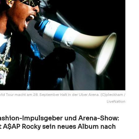
ld Tour macht am 28. September Halt in der Uber Arena. (C)pleckham /
LiveNation
Fashion-Impulsgeber und Arena-Show:
t A$AP Rocky sein neues Album nach