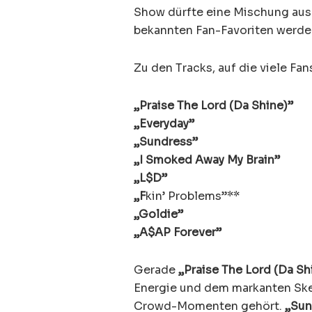
Show dürfte eine Mischung au
bekannten Fan-Favoriten werde
Zu den Tracks, auf die viele Fan
„Praise The Lord (Da Shine)”
„Everyday”
„Sundress”
„I Smoked Away My Brain”
„L$D”
„F
kin’ Problems”**
„Goldie”
„A$AP Forever”
Gerade
„Praise The Lord (Da Sh
Energie und dem markanten Ske
Crowd-Momenten gehört.
„Sun