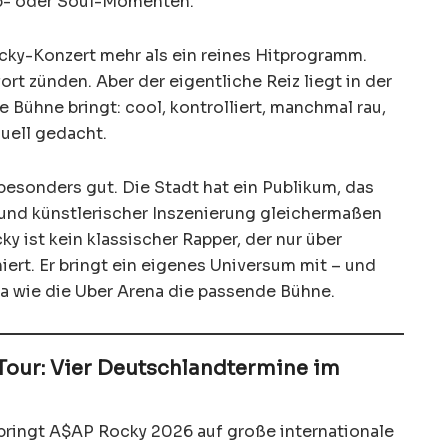
p- oder Soul-Momenten.
cky-Konzert mehr als ein reines Hitprogramm.
ort zünden. Aber der eigentliche Reiz liegt in der
e Bühne bringt: cool, kontrolliert, manchmal rau,
suell gedacht.
besonders gut. Die Stadt hat ein Publikum, das
und künstlerischer Inszenierung gleichermaßen
 ist kein klassischer Rapper, der nur über
iert. Er bringt ein eigenes Universum mit – und
na wie die Uber Arena die passende Bühne.
Tour: Vier Deutschlandtermine im
bringt A$AP Rocky 2026 auf große internationale