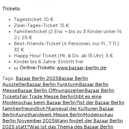
Tickets:
Tagesticket: 10 €
Zwei-Tages-Ticket: 15 €
Familienticket (2 Erw. + bis zu 3 Kinder unter 14
J.): 25 €
Best-Friends-Ticket (4 Personen, nur Fr., 7.11.):
32 €
Happy Hour Ticket (Mi. & Do. ab 15 Uhr): 5 €
Kinder bis 6 Jahre: Eintritt frei
🎫
Online-Tickets:
www.bazaar-berlin.de
Tags:
Bazaar Berlin 2025
Bazaar Berlin
Aussteller
Bazaar Berlin Funkturm
Bazaar Berlin
Messe
Bazaar Berlin Öffnungszeiten
Bazaar Berlin
Tickets
Fair Trade Messe Berlin
Gibt es eine
Modenschau beim Bazaar Berlin?
Ist der Bazaar Berlin
familienfreundlich?
Karneval der Kulturen Bazaar
Berlin
Kunsthandwerk Messe Berlin
Modenschau
Berlin November 2025
Wann findet der Bazaar Berlin
2025 statt?
Was ist das Thema des Bazaar Berlin