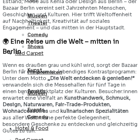
Estland, Mode aus Kenia oder Design aus Berlin – der
Bazaar Berlin vereint seit Jahrzehnten Menschen,
Geschichten und Kulturen. Hier trifft Weltoffenheit
Museen
auf Nachhaltigkeit, Kreativität auf soziales
Theater
Engagement – und das mitten in der Hauptstadt.
Comedy
🌍 Eine Reise um die Welt – mitten in
Shows
Berlin
Red Carpet
Wenn es draußen grau und kühl wird, sorgt der Bazaar
Kunst
Berlin für ein warmes, lebendiges Kontrastprogramm:
Filmpremieren
Unter dem Motto
„Die Welt entdecken & genießen!“
verwandeln sich die Messehallen für fünf Tage in
Awards
einen bunten Marktplatz der Kulturen. Besucher:innen
Museen
erwartet eine Vielfalt an
Kunsthandwerk, Schmuck,
Design, Naturwaren, Fair-Trade-Produkten,
Events
Wohnaccessoires
und
kulinarischen Spezialitäten
Comedy
aus aller Welt – eine perfekte Gelegenheit,
besondere Geschenke zu entdecken und gleichzeitig
Hotel & Food
Gutes zu tun.