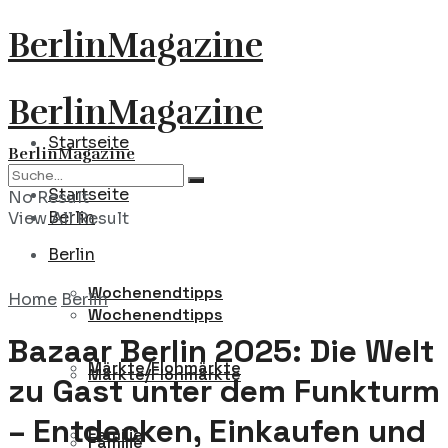
BerlinMagazine
BerlinMagazine
Startseite
BerlinMagazine
Startseite
No Result
Berlin
View All Result
Berlin
Wochenendtipps
Home
Berlin
Wochenendtipps
Bazaar Berlin 2025: Die Welt
Märkte/Flohmärkte
Märkte/Flohmärkte
zu Gast unter dem Funkturm
– Entdecken, Einkaufen und
Familie
Familie