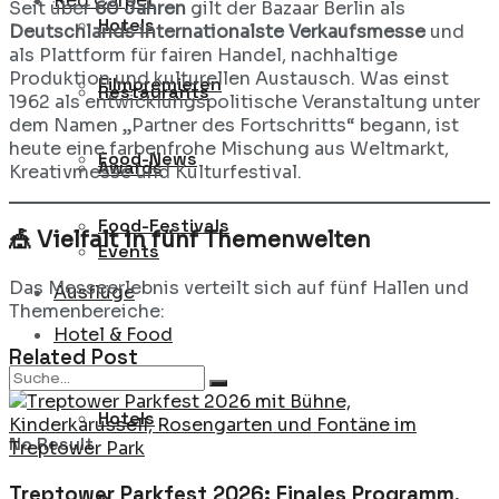
Red Carpet
Seit über
60 Jahren
gilt der Bazaar Berlin als
Hotels
Deutschlands internationalste Verkaufsmesse
und
als Plattform für fairen Handel, nachhaltige
Produktion und kulturellen Austausch. Was einst
Filmpremieren
Restaurants
1962 als entwicklungspolitische Veranstaltung unter
dem Namen „Partner des Fortschritts“ begann, ist
heute eine farbenfrohe Mischung aus Weltmarkt,
Food-News
Awards
Kreativmesse und Kulturfestival.
Food-Festivals
🎪 Vielfalt in fünf Themenwelten
Events
Das Messeerlebnis verteilt sich auf fünf Hallen und
Ausflüge
Themenbereiche:
Hotel & Food
Related Post
Hotels
No Result
Treptower Parkfest 2026: Finales Programm,