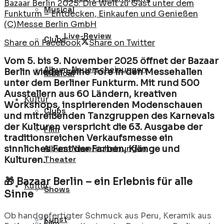
Bazaar Berlin 2025: Die Welt zu Gast unter dem
Musical
Funkturm – Entdecken, Einkaufen und Genießen
(C)Messe Berlin GmbH
Live-Review
Clubs
Share on Facebook
Share on Twitter
Vom 5. bis 9. November 2025
öffnet der
Bazaar
Album-Neuerscheinungen
Berlin
wieder seine Tore in den
Messehallen
Musical
unter dem Berliner Funkturm
. Mit rund
500
Ausstellern aus 60 Ländern
, kreativen
Kultur
Workshops, inspirierenden Modenschauen
Clubs
und mitreißenden Tanzgruppen des Karnevals
der Kulturen verspricht die 63. Ausgabe der
Film
traditionsreichen Verkaufsmesse ein
Album-Neuerscheinungen
sinnliches Fest der Farben, Klänge und
Theater
Kulturen.
🎁 Bazaar Berlin – ein Erlebnis für alle
Kultur
Shows
Sinne
Ob handgefertigter Schmuck aus Peru, Keramik aus
Kunst
Film