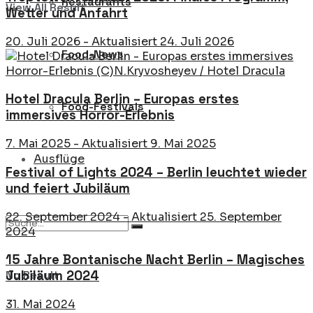
Restaurants
View All Result
Wetter und Anfahrt
20. Juli 2026 - Aktualisiert 24. Juli 2026
Food-News
Hotel Dracula Berlin – Europas erstes
Food-Festivals
immersives Horror-Erlebnis
7. Mai 2025 - Aktualisiert 9. Mai 2025
Ausflüge
Festival of Lights 2024 – Berlin leuchtet wieder
und feiert Jubiläum
22. September 2024 - Aktualisiert 25. September
2024
15 Jahre Bontanische Nacht Berlin – Magisches
No Result
Jubiläum 2024
31. Mai 2024