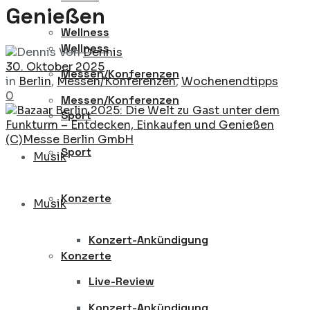
Genießen
Wellness
Wellness
Von
Dennis
30. Oktober 2025
Messen/Konferenzen
in
Berlin
,
Messen/Konferenzen
,
Wochenendtipps
0
Messen/Konferenzen
Sport
Sport
Musik
Konzerte
Musik
Konzert-Ankündigung
Konzerte
Live-Review
Konzert-Ankündigung