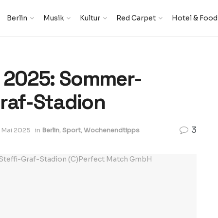
Berlin
Musik
Kultur
Red Carpet
Hotel & Food
n 2025: Sommer-
Graf-Stadion
3
. Mai 2025
in
Berlin
,
Sport
,
Wochenendtipps