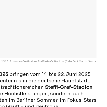
n 2025: Sommer-Festival im Steffi-Graf-Stadion (C)Perfect Match GmbH
2025
bringen vom 14. bis 22. Juni 2025
entennis in die deutsche Hauptstadt.
traditionsreichen
Steffi-Graf-Stadion
che Höchstleistungen, sondern auch
en im Berliner Sommer. Im Fokus: Stars
co Gauff – und deutsche