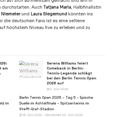
ch auf sich aufmerksam gemacht und will in
m durchstarten. Auch
Tatjana Maria
, Halbfinalistin
 Niemeier
und
Laura Siegemund
könnten ins
r die deutschen Fans ist es eine seltene
auf höchstem Niveau live zu erleben und zu
026:
Serena Williams feiert
lt am
Comeback in Berlin:
a
Tennis-Legende schlägt
bei den Berlin Tennis Open
2026 auf
5. Juni 2026
-
Berlin Tennis Open 2025 – Tag 5 – Epische
eld im
Duelle im Achtelfinale – Spitzentennis im
Steffi-Graf-Stadion
18. Juni 2025 - Aktualisiert 20. Juni 2025