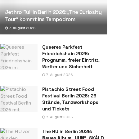
Jethro Tull in Berlin 2026: „The Curiosity
Tour“ kommt ins Tempodrom
7. August 2026
Queeres Parkfest
Friedrichshain 2026:
Programm, freier Eintritt,
Wetter und Sicherheit
7. August 2026
Pistachio Street Food
Festival Berlin 2026: 26
Stände, Tanzworkshops
und Tickets
7. August 2026
The HU in Berlin 2026:
Neues Album „HUN“, SKÁLD,