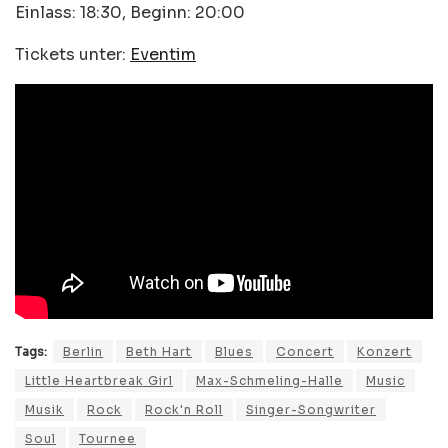
Einlass: 18:30, Beginn: 20:00
Tickets unter:
Eventim
Tags:
Berlin
Beth Hart
Blues
Concert
Konzert
Little Heartbreak Girl
Max-Schmeling-Halle
Music
Musik
Rock
Rock'n Roll
Singer-Songwriter
Soul
Tournee