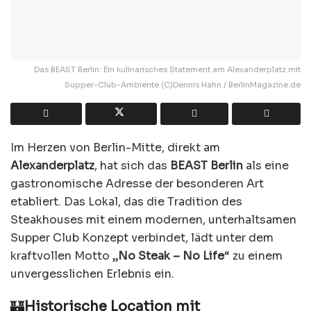
Das BEAST Berlin: Ein kulinarisches Statement am Alexanderplatz mit
Supper-Club-Ambiente (C)Dennis Hahn / BerlinMagazine.de
Im Herzen von Berlin-Mitte, direkt am
Alexanderplatz
, hat sich das
BEAST Berlin
als eine
gastronomische Adresse der besonderen Art
etabliert. Das Lokal, das die Tradition des
Steakhouses mit einem modernen, unterhaltsamen
Supper Club Konzept verbindet, lädt unter dem
kraftvollen Motto „
No Steak – No Life
“ zu einem
unvergesslichen Erlebnis ein.
🏰
Historische Location mit