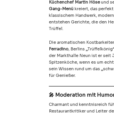
Küchenchef Martin Höse
und se
Gang-Menü
kreiert, das perfek
klassischem Handwerk, moderne
entstehen Gerichte, die den He
Trüffel.
Die aromatischen Kostbarkeite
Ferradino
, Berlins „Trüffelköni
der Markthalle Neun ist er seit
Spitzenköche, wenn es um echte
sein Wissen rund um das „schw
für Genießer.
🎤 Moderation mit Humor
Charmant und kenntnisreich fü
Restaurantkritiker und Leiter d