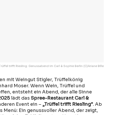
Trüffel trifft Riesling: Genussabend im Carl & Sophie Berlin (C)Ariane Bille
fen mit Weingut Stigler, Trüffelkönig
hard Moser. Wenn Wein, Trüffel und
ffen, entsteht ein Abend, der alle Sinne
2025
lädt das
Spree-Restaurant Carl &
deren Event ein –
„Trüffel trifft Riesling“
. Ab
as Menü: Ein genussvoller Abend, der zeigt,