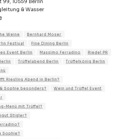
 99, 10559 Berlin
egleitung & Wasser
e
che Weine
Bernhard Moser
lin Festival
Fine Dining Berlin
hes Event Berlin
Massimo Ferradino
Riedel PR
erlin
Trüffelabend Berlin
Trüffelkönig Berlin
enü
fft Riesling Abend in Berlin?
 & Sophie besonders?
Wein und Trüffel Event
er
g-Menü mit Trüffel?
gut Stigler?
erradino?
& Sophie?