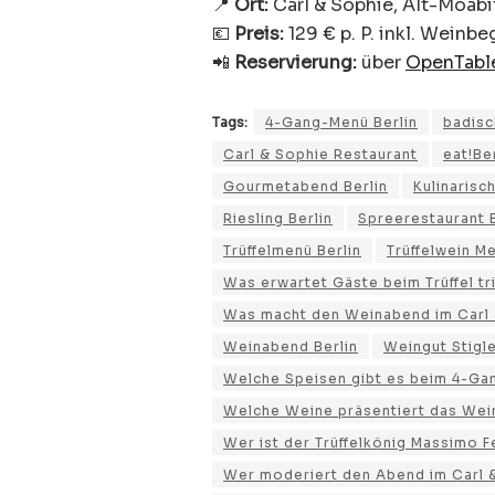
📍
Ort:
Carl & Sophie, Alt-Moabit
💶
Preis:
129 € p. P. inkl. Weinb
📲
Reservierung:
über
OpenTabl
Tags:
4-Gang-Menü Berlin
badis
Carl & Sophie Restaurant
eat!Ber
Gourmetabend Berlin
Kulinarisc
Riesling Berlin
Spreerestaurant B
Trüffelmenü Berlin
Trüffelwein M
Was erwartet Gäste beim Trüffel tri
Was macht den Weinabend im Carl
Weinabend Berlin
Weingut Stigl
Welche Speisen gibt es beim 4-Gan
Welche Weine präsentiert das Wein
Wer ist der Trüffelkönig Massimo F
Wer moderiert den Abend im Carl 