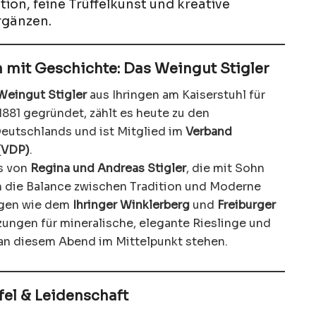
ion, feine Trüffelkunst und kreative
rgänzen.
 mit Geschichte: Das Weingut Stigler
Weingut Stigler
aus Ihringen am Kaiserstuhl für
 1881 gegründet, zählt es heute zu den
utschlands und ist Mitglied im
Verband
(VDP)
.
us von
Regina und Andreas Stigler
, die mit Sohn
n die Balance zwischen Tradition und Moderne
agen wie dem
Ihringer Winklerberg
und
Freiburger
ungen für mineralische, elegante Rieslinge und
 an diesem Abend im Mittelpunkt stehen.
fel & Leidenschaft