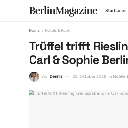
BerlinMagazine
Startseite
Home
Hotels & Food
Trüffel trifft Ries
Carl & Sophie Berli
Von
Dennis
20. Oktober 2025
in
Hotels 