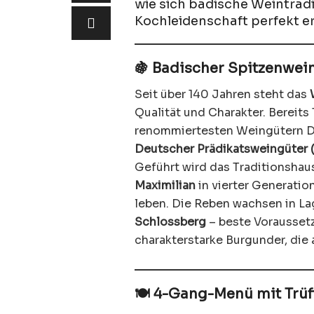
wie sich badische Weintradit
Kochleidenschaft perfekt e
🍇 Badischer Spitzenwein
Seit über 140 Jahren steht das
Qualität und Charakter. Bereits
renommiertesten Weingütern De
Deutscher Prädikatsweingüter 
Geführt wird das Traditionsha
Maximilian
in vierter Generatio
leben. Die Reben wachsen in L
Schlossberg
– beste Voraussetz
charakterstarke Burgunder, die
🍽️ 4-Gang-Menü mit Trüf