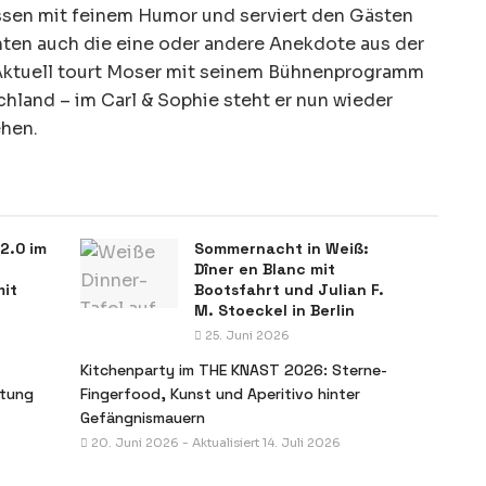
ssen mit feinem Humor und serviert den Gästen
en auch die eine oder andere Anekdote aus der
Aktuell tourt Moser mit seinem Bühnenprogramm
hland – im Carl & Sophie steht er nun wieder
ehen.
2.0 im
Sommernacht in Weiß:
Dîner en Blanc mit
mit
Bootsfahrt und Julian F.
M. Stoeckel in Berlin
25. Juni 2026
Kitchenparty im THE KNAST 2026: Sterne-
rtung
Fingerfood, Kunst und Aperitivo hinter
Gefängnismauern
20. Juni 2026 - Aktualisiert 14. Juli 2026