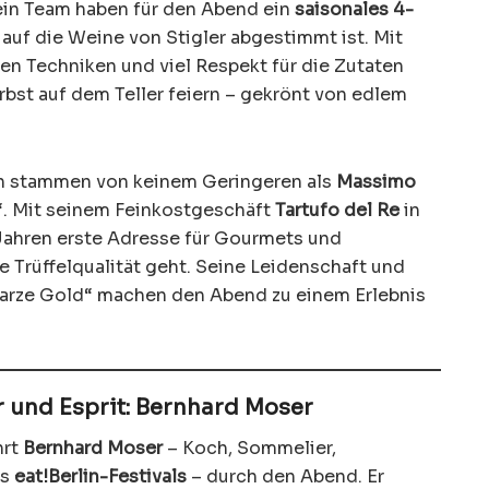
in Team haben für den Abend ein
saisonales 4-
t auf die Weine von Stigler abgestimmt ist. Mit
n Techniken und viel Respekt für die Zutaten
rbst auf dem Teller feiern – gekrönt von edlem
n stammen von keinem Geringeren als
Massimo
g“. Mit seinem Feinkostgeschäft
Tartufo del Re
in
 Jahren erste Adresse für Gourmets und
 Trüffelqualität geht. Seine Leidenschaft und
arze Gold“ machen den Abend zu einem Erlebnis
 und Esprit: Bernhard Moser
hrt
Bernhard Moser
– Koch, Sommelier,
es
eat!Berlin-Festivals
– durch den Abend. Er