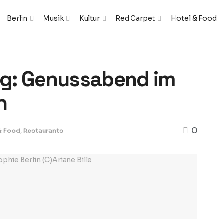
Berlin
Musik
Kultur
Red Carpet
Hotel & Food
ling: Genussabend im
n
0
& Food
,
Restaurants