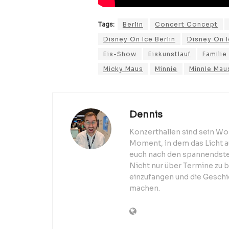
Tags:
Berlin
Concert Concept
Disney On Ice Berlin
Disney On I
Eis-Show
Eiskunstlauf
Familie
Micky Maus
Minnie
Minnie Mau
Dennis
Konzerthallen sind sein Wo
Moment, in dem das Licht au
euch nach den spannendsten
Nicht nur über Termine zu 
einzufangen und die Geschic
machen.