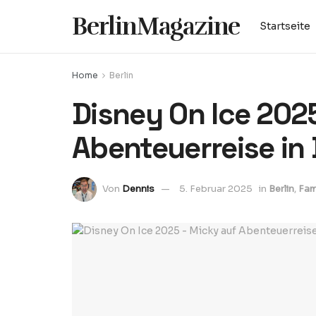
BerlinMagazine
Startseite
Home
Berlin
Disney On Ice 202
Abenteuerreise in 
Von
Dennis
5. Februar 2025
in
Berlin
,
Fam