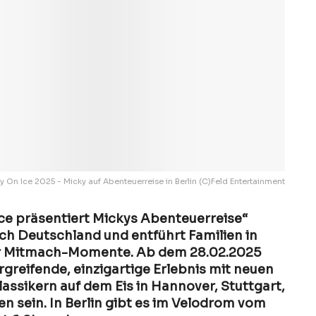
y On Ice 2025 - Micky auf Abenteuerreise in Berlin (C)Feld Entertainment
ce präsentiert Mickys Abenteuerreise“
h Deutschland und entführt Familien in
er Mitmach-Momente. Ab dem 28.02.2025
greifende, einzigartige Erlebnis mit neuen
ssikern auf dem Eis in Hannover, Stuttgart,
n sein. In Berlin gibt es im Velodrom vom