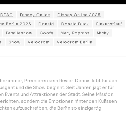
DEAG
Disney On Ice
Disney On Ice 2025
ce Berlin 2025
Donald
Donald Duck
Einkunstlauf
Familieshow
Goofy
Mary Poppins
Micky
s
Show
Velodrom
Velodrom Berlin
hnzimmer, Premieren sein Revier. Dennis lebt für den
sgeht und die Show beginnt. Seit Jahren jagt er für
 Events und Attraktionen der Stadt. Seine Mission:
berichten, sondern die Emotionen hinter den Kulissen
hten aufzuschreiben, die Berlin so einzigartig