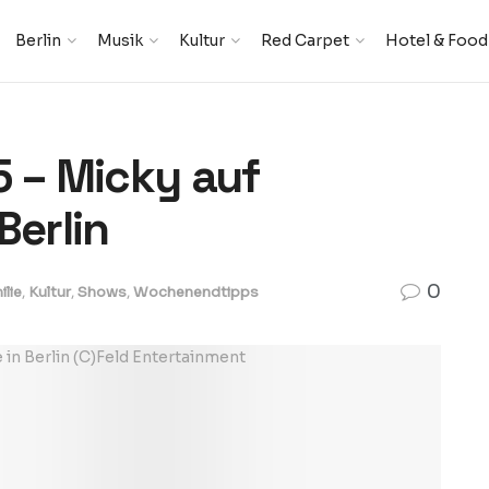
Berlin
Musik
Kultur
Red Carpet
Hotel & Food
5 – Micky auf
Berlin
0
ilie
,
Kultur
,
Shows
,
Wochenendtipps