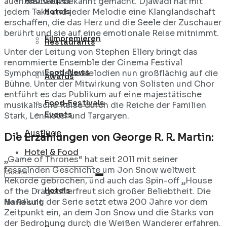
Red Carpet
auch weltweit bekannt gemacht. Djawadi hat mit
Hotels
jedem Takt und jeder Melodie eine Klanglandschaft
erschaffen, die das Herz und die Seele der Zuschauer
berührt und sie auf eine emotionale Reise mitnimmt.
Filmpremieren
Restaurants
Unter der Leitung von Stephen Ellery bringt das
renommierte Ensemble der Cinema Festival
Food-News
Symphonics diese Melodien nun großflächig auf die
Awards
Bühne. Unter der Mitwirkung von Solisten und Chor
entführt es das Publikum auf eine majestätische
Food-Festivals
musikalische Reise durch die Reiche der Familien
Events
Stark, Lennister und Targaryen.
Ausflüge
Die Erzählungen von George R. R. Martin:
Hotel & Food
„Game of Thrones“ hat seit 2011 mit seiner
fesselnden Geschichte um Jon Snow weltweit
Rekorde gebrochen, und auch das Spin-off „House
Hotels
of the Dragon“ erfreut sich großer Beliebtheit. Die
Handlung der Serie setzt etwa 200 Jahre vor dem
No Result
Zeitpunkt ein, an dem Jon Snow und die Starks von
der Bedrohung durch die Weißen Wanderer erfahren.