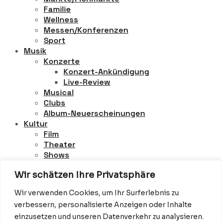
Familie
Wellness
Messen/Konferenzen
Sport
Musik
Konzerte
Konzert-Ankündigung
Live-Review
Musical
Clubs
Album-Neuerscheinungen
Kultur
Film
Theater
Shows
Kunst
Wir schätzen Ihre Privatsphäre
Museen
Comedy
Wir verwenden Cookies, um Ihr Surferlebnis zu
Red Carpet
verbessern, personalisierte Anzeigen oder Inhalte
Filmpremieren
einzusetzen und unseren Datenverkehr zu analysieren.
Awards