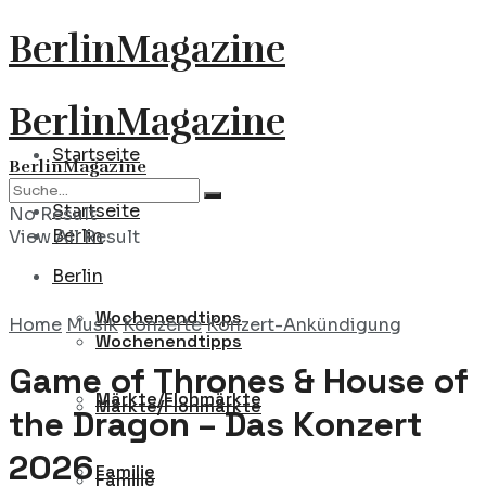
BerlinMagazine
BerlinMagazine
Startseite
BerlinMagazine
Startseite
No Result
Berlin
View All Result
Berlin
Wochenendtipps
Home
Musik
Konzerte
Konzert-Ankündigung
Wochenendtipps
Game of Thrones & House of
Märkte/Flohmärkte
Märkte/Flohmärkte
the Dragon – Das Konzert
2026
Familie
Familie