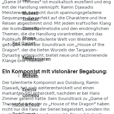
„Game of Thrones“ ist musikalisch exzellent und eng
mit der Handlung verknüpft. Ramin Djawadis
Meisterwerk besticht durch spannungsgeladene
Museen
Sequenzen, die perfekt auf die Charaktere und ihre
Theater
Reisen abgestimmt sind. Mit jedem kraftvollen Klang
Comedy
der ikonischen Titelmelodie und den eindringlichen
Themen, die die Handlung vorantreiben, wird das
Shows
Publikum in die turbulente Welt von Westeros
Red Carpet
gezogen. Auch der Soundtrack von „House of the
Dragon“, der die tiefen Wurzeln der Targaryen-
Dynastie untersucht, bietet neue und faszinierende
Kunst
Filmpremieren
Klänge und Themen.
Ein Komponist mit visionärer Begabung:
Awards
Museen
Der talentierte Komponist aus Duisburg, Ramin
Djawadi, hat sich weiterentwickelt und einen
Events
markanten Stil entwickelt, nachdem er bei Hans
Comedy
Zimmer gelernt hatte. Sein Soundtrack zu „Game of
Thrones“ sowie der zu „House of the Dragon“ haben
Hotel & Food
nicht nur die Fans der Serien begeistert, sondern ihn