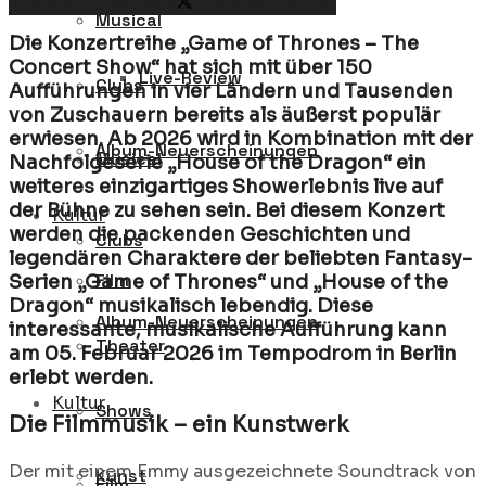
Share on Facebook
Share on Twitter
Musical
Die Konzertreihe „Game of Thrones – The
Concert Show“ hat sich mit über 150
Live-Review
Clubs
Aufführungen in vier Ländern und Tausenden
von Zuschauern bereits als äußerst populär
erwiesen. Ab 2026 wird in Kombination mit der
Album-Neuerscheinungen
Musical
Nachfolgeserie „House of the Dragon“ ein
weiteres einzigartiges Showerlebnis live auf
der Bühne zu sehen sein. Bei diesem Konzert
Kultur
werden die packenden Geschichten und
Clubs
legendären Charaktere der beliebten Fantasy-
Film
Serien „Game of Thrones“ und „House of the
Dragon“ musikalisch lebendig. Diese
Album-Neuerscheinungen
interessante, musikalische Aufführung kann
Theater
am 05. Februar 2026 im Tempodrom in Berlin
erlebt werden.
Kultur
Shows
Die Filmmusik – ein Kunstwerk
Der mit einem Emmy ausgezeichnete Soundtrack von
Kunst
Film