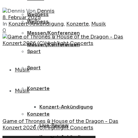
Von
Dennis
Wellness
8. Februar 2025
Wellness
In
Konzert-Ankündigung
,
Konzerte
,
Musik
0
Messen/Konferenzen
Messen/Konferenzen
Sport
Sport
Musik
Konzerte
Musik
Konzert-Ankündigung
Konzerte
Game of Thrones & House of the Dragon - Das
Live-Review
Konzert 2026 (C)Highlight Concerts
Konzert-Ankündigung