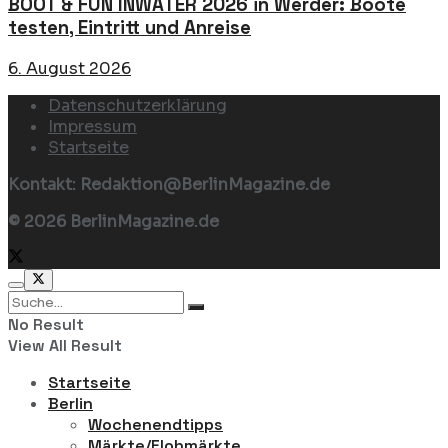
BOOT & FUN INWATER 2026 in Werder: Boote
testen, Eintritt und Anreise
6. August 2026
Datenschutzerklärung
Impressum
Startseite
Kontakt: Redaktion@BerlinMagazine.de
© 2026 BerlinMagazine.de
No Result
View All Result
Startseite
Berlin
Wochenendtipps
Märkte/Flohmärkte