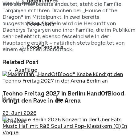
Restaurants
View All Result
Wie der Titel bereits andeutet, steht die Familie
Targaryen mit ihren Drachen bei „House of the
Dragon“ im Mittelpunkt. In zwei bereits
ausgestrahlten Staffeln wird die Herkunft von
Food-News
Daenerys Targaryen und ihrer Familie, die im Publikum
sehr beliebt ist, ebenso fesselnd wie in der
Hauptserie erzählt – natürlich stets begleitet von
Food-Festivals
einem epischen Soundtrack.
Related Post
Ausflüge
Techno Freitag 2027 in Berlin: HandOfBlood
bringt den Rave in die Arena
23. Juni 2026
No Result