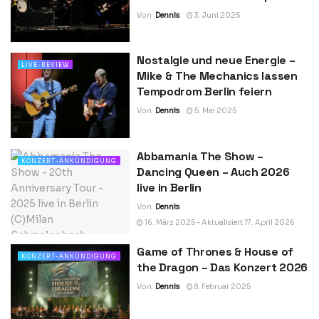
Von
Dennis
3. Juni 2025
Nostalgie und neue Energie –
LIVE-REVIEW
Mike & The Mechanics lassen
Tempodrom Berlin feiern
Von
Dennis
5. Mai 2025
Abbamania The Show –
KONZERT-ANKÜNDIGUNG
Dancing Queen – Auch 2026
live in Berlin
Von
Dennis
16. März 2025 - Aktualisiert 17. April 2026
Game of Thrones & House of
KONZERT-ANKÜNDIGUNG
the Dragon – Das Konzert 2026
Von
Dennis
8. Februar 2025