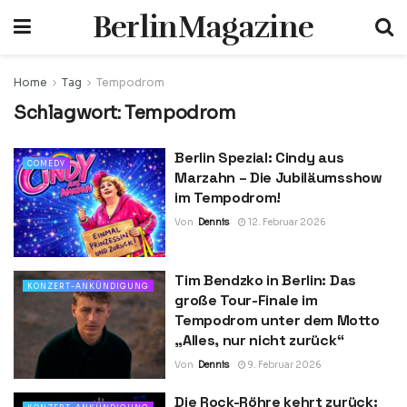
BerlinMagazine
Home
Tag
Tempodrom
Schlagwort:
Tempodrom
Berlin Spezial: Cindy aus
COMEDY
Marzahn – Die Jubiläumsshow
im Tempodrom!
Von
Dennis
12. Februar 2026
Tim Bendzko in Berlin: Das
KONZERT-ANKÜNDIGUNG
große Tour-Finale im
Tempodrom unter dem Motto
„Alles, nur nicht zurück“
Von
Dennis
9. Februar 2026
Die Rock-Röhre kehrt zurück: