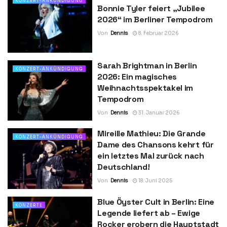
KONZERT-ANKÜNDIGUNG
Bonnie Tyler feiert „Jubilee
2026“ im Berliner Tempodrom
Von
Dennis
8. Februar 2026
Sarah Brightman in Berlin
KONZERT-ANKÜNDIGUNG
2026: Ein magisches
Weihnachtsspektakel im
Tempodrom
Von
Dennis
31. Januar 2026
Mireille Mathieu: Die Grande
KONZERT-ANKÜNDIGUNG
Dame des Chansons kehrt für
ein letztes Mal zurück nach
Deutschland!
Von
Dennis
18. Juni 2025
Blue Öyster Cult in Berlin: Eine
KONZERTE
Legende liefert ab – Ewige
Rocker erobern die Hauptstadt