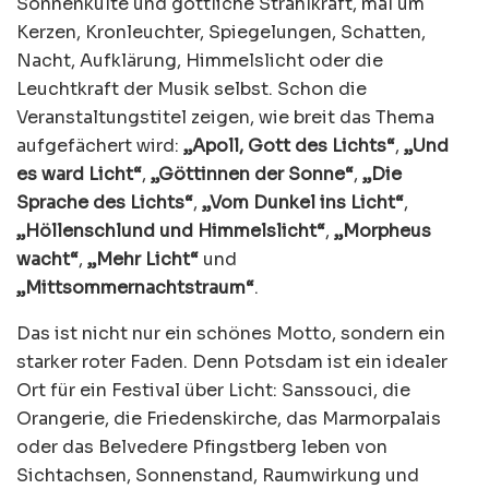
Sonnenkulte und göttliche Strahlkraft, mal um
Kerzen, Kronleuchter, Spiegelungen, Schatten,
Nacht, Aufklärung, Himmelslicht oder die
Leuchtkraft der Musik selbst. Schon die
Veranstaltungstitel zeigen, wie breit das Thema
aufgefächert wird:
„Apoll, Gott des Lichts“
,
„Und
es ward Licht“
,
„Göttinnen der Sonne“
,
„Die
Sprache des Lichts“
,
„Vom Dunkel ins Licht“
,
„Höllenschlund und Himmelslicht“
,
„Morpheus
wacht“
,
„Mehr Licht“
und
„Mittsommernachtstraum“
.
Das ist nicht nur ein schönes Motto, sondern ein
starker roter Faden. Denn Potsdam ist ein idealer
Ort für ein Festival über Licht: Sanssouci, die
Orangerie, die Friedenskirche, das Marmorpalais
oder das Belvedere Pfingstberg leben von
Sichtachsen, Sonnenstand, Raumwirkung und