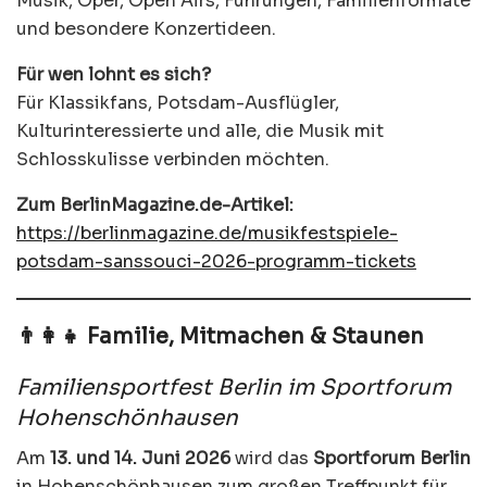
Musik, Oper, Open Airs, Führungen, Familienformate
und besondere Konzertideen.
Für wen lohnt es sich?
Für Klassikfans, Potsdam-Ausflügler,
Kulturinteressierte und alle, die Musik mit
Schlosskulisse verbinden möchten.
Zum BerlinMagazine.de-Artikel:
https://berlinmagazine.de/musikfestspiele-
potsdam-sanssouci-2026-programm-tickets
👨‍👩‍👧 Familie, Mitmachen & Staunen
Familiensportfest Berlin im Sportforum
Hohenschönhausen
Am
13. und 14. Juni 2026
wird das
Sportforum Berlin
in Hohenschönhausen zum großen Treffpunkt für