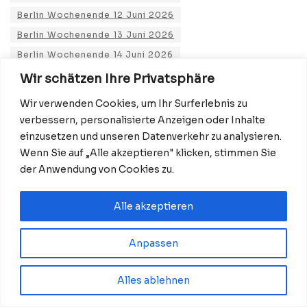
Berlin Wochenende 12 Juni 2026
Berlin Wochenende 13 Juni 2026
Berlin Wochenende 14 Juni 2026
Berlin Wochenendtipps Juni 2026
Wir schätzen Ihre Privatsphäre
Brandenburger Klostersommer 2026
Wir verwenden Cookies, um Ihr Surferlebnis zu
Brandenburger Landpartie 2026
verbessern, personalisierte Anzeigen oder Inhalte
Deine Freunde Berlin 2026
Events Berlin Juni 2026
einzusetzen und unseren Datenverkehr zu analysieren.
Wenn Sie auf „Alle akzeptieren" klicken, stimmen Sie
Familienevents Berlin Juni
der Anwendung von Cookies zu.
Familiensportfest Berlin 2026
Food Festival Berlin Juni
Alle akzeptieren
FREIRAUM KUNST Schloss Bellevue
Helene Fischer Berlin 2026
Hussitenfest Bernau 2026
Anpassen
ILA Berlin 2026
Kunstfest Pankow 2026
Mary Jane Berlin 2026
Mellow Jam 2026
Alles ablehnen
Musikfestspiele Potsdam Sanssouci 2026