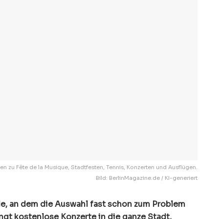
en zu Fête de la Musique, Stadtfesten, Tennis, Konzerten und Ausflügen.
Bild: BerlinMagazine.de / KI-generiert
de, an dem die Auswahl fast schon zum Problem
ingt kostenlose Konzerte in die ganze Stadt,