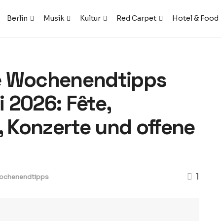
Berlin
Musik
Kultur
Red Carpet
Hotel & Food
e Wochenendtipps
i 2026: Fête,
, Konzerte und offene
1
ochenendtipps