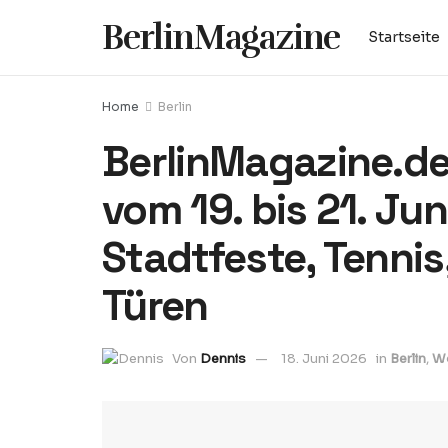
BerlinMagazine
Startseite
Home
Berlin
BerlinMagazine.d
vom 19. bis 21. Jun
Stadtfeste, Tennis
Türen
Von
Dennis
18. Juni 2026
in
Berlin
,
W