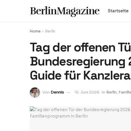
BerlinMagazine
Startseite
Home
Berlin
Tag der offenen Tü
Bundesregierung 
Guide für Kanzler
Von
Dennis
15. Juni 2026
in
Berlin
,
Famili