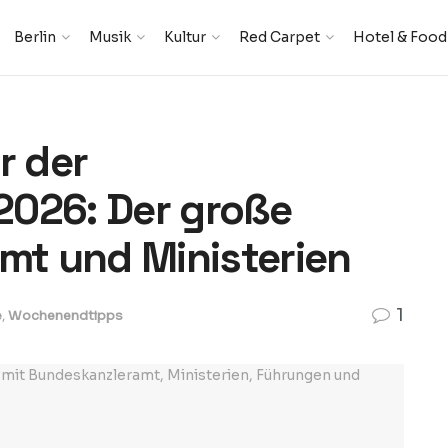
Berlin
Musik
Kultur
Red Carpet
Hotel & Food
r der
2026: Der große
amt und Ministerien
1
e
,
Wochenendtipps