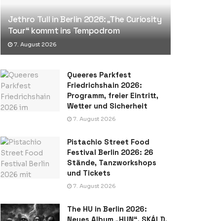
Jethro Tull in Berlin 2026: „The Curiosity
Tour“ kommt ins Tempodrom
7. August 2026
Queeres Parkfest
Friedrichshain 2026:
Programm, freier Eintritt,
Wetter und Sicherheit
7. August 2026
Pistachio Street Food
Festival Berlin 2026: 26
Stände, Tanzworkshops
und Tickets
7. August 2026
The HU in Berlin 2026:
Neues Album „HUN“, SKÁLD,