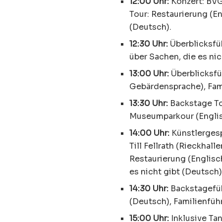
12:00 Uhr:
Konzert: BVG
Tour: Restaurierung (E
(Deutsch).
12:30 Uhr:
Überblicksfü
über Sachen, die es nic
13:00 Uhr:
Überblicksfü
Gebärdensprache), Fami
13:30 Uhr:
Backstage To
Museumparkour (Englis
14:00 Uhr:
Künstlergesp
Till Fellrath (Rieckhal
Restaurierung (Englisc
es nicht gibt (Deutsch)
14:30 Uhr:
Backstageführ
(Deutsch), Familienführ
15:00 Uhr:
Inklusive Ta