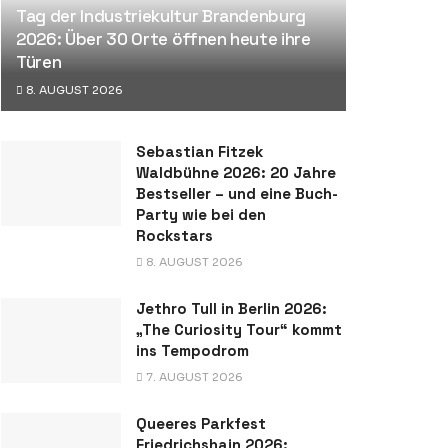
Tag der Industriekultur Brandenburg
2026: Über 30 Orte öffnen heute ihre
Türen
8. AUGUST 2026
Sebastian Fitzek
Waldbühne 2026: 20 Jahre
Bestseller – und eine Buch-
Party wie bei den
Rockstars
8. AUGUST 2026
Jethro Tull in Berlin 2026:
„The Curiosity Tour“ kommt
ins Tempodrom
7. AUGUST 2026
Queeres Parkfest
Friedrichshain 2026: