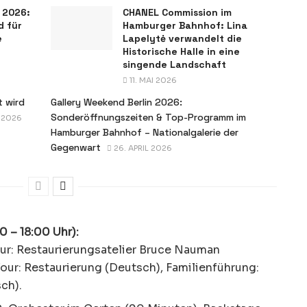
 2026:
CHANEL Commission im
d für
Hamburger Bahnhof: Lina
e
Lapelytė verwandelt die
Historische Halle in eine
singende Landschaft
11. MAI 2026
t wird
Gallery Weekend Berlin 2026:
Sonderöffnungszeiten & Top-Programm im
L 2026
Hamburger Bahnhof – Nationalgalerie der
Gegenwart
26. APRIL 2026
0 – 18:00 Uhr):
r: Restaurierungsatelier Bruce Nauman
our: Restaurierung (Deutsch), Familienführung:
ch).