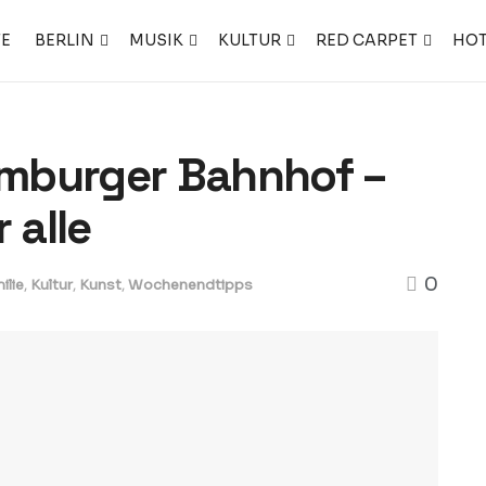
TE
BERLIN
MUSIK
KULTUR
RED CARPET
HOT
mburger Bahnhof –
 alle
0
ilie
,
Kultur
,
Kunst
,
Wochenendtipps