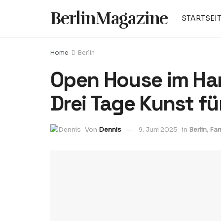
BerlinMagazine
STARTSEI
Home
Berlin
Open House im Ha
Drei Tage Kunst für
Von
Dennis
9. Juni 2025
in
Berlin
,
Fam