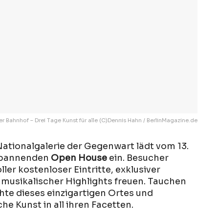
Bahnhof – Drei Tage Kunst für alle (C)Dennis Hahn / BerlinMagazine.de
ationalgalerie der Gegenwart lädt vom 13.
 spannenden
Open House
ein. Besucher
ller kostenloser Eintritte, exklusiver
usikalischer Highlights freuen. Tauchen
chte dieses einzigartigen Ortes und
e Kunst in all ihren Facetten.