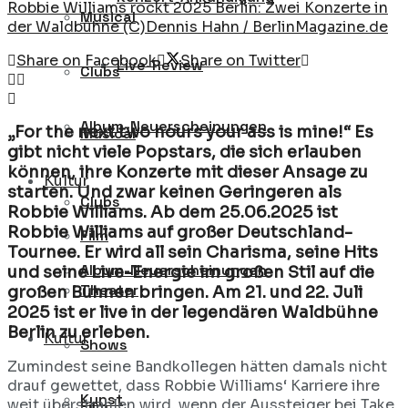
Robbie Williams rockt 2025 Berlin: Zwei Konzerte in
Musical
der Waldbühne (C)Dennis Hahn / BerlinMagazine.de
Share on Facebook
Share on Twitter
Live-Review
Clubs
Album-Neuerscheinungen
„For the next two hours your ass is mine!“ Es
Musical
gibt nicht viele Popstars, die sich erlauben
können, ihre Konzerte mit dieser Ansage zu
Kultur
starten. Und zwar keinen Geringeren als
Clubs
Robbie Williams. Ab dem 25.06.2025 ist
Robbie Williams auf großer Deutschland-
Film
Tournee. Er wird all sein Charisma, seine Hits
Album-Neuerscheinungen
und seine Live-Energie im großen Stil auf die
Theater
großen Bühnen bringen. Am 21. und 22. Juli
2025 ist er live in der legendären Waldbühne
Berlin zu erleben.
Kultur
Shows
Zumindest seine Bandkollegen hätten damals nicht
drauf gewettet, dass Robbie Williams‘ Karriere ihre
Kunst
weit überstrahlen wird, wenn der Aussteiger bei Take
Film