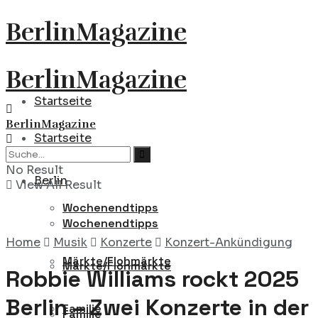
BerlinMagazine
BerlinMagazine
Startseite
BerlinMagazine
Startseite
Berlin
No Result
Berlin
View All Result
Wochenendtipps
Wochenendtipps
Home
Musik
Konzerte
Konzert-Ankündigung
Märkte/Flohmärkte
Märkte/Flohmärkte
Robbie Williams rockt 2025
Berlin – Zwei Konzerte in der
Familie
Familie