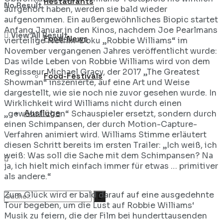
Restaurants
No Result
aufgehört haben, werden sie bald wieder
aufgenommen. Ein außergewöhnliches Biopic startet
Anfang Januar in den Kinos, nachdem Joe Pearlmans
View All Result
Food-News
vierteilige Netflix-Doku „Robbie Williams“ im
November vergangenen Jahres veröffentlicht wurde:
Das wilde Leben von Robbie Williams wird von dem
Regisseur Michael Gracy, der 2017 „The Greatest
Food-Festivals
Showman“ inszenierte, auf eine Art und Weise
dargestellt, wie sie noch nie zuvor gesehen wurde. In
Wirklichkeit wird Williams nicht durch einen
Ausflüge
„gewöhnlichen“ Schauspieler ersetzt, sondern durch
einen Schimpansen, der durch Motion-Capture-
Verfahren animiert wird. Williams Stimme erläutert
diesen Schritt bereits im ersten Trailer: „Ich weiß, ich
weiß: Was soll die Sache mit dem Schimpansen? Na
ja, ich hielt mich einfach immer für etwas … primitiver
als andere.“
Zum Glück wird er bald darauf auf eine ausgedehnte
Tour begeben, um die Lust auf Robbie Williams‘
Musik zu feiern, die der Film bei hunderttausenden