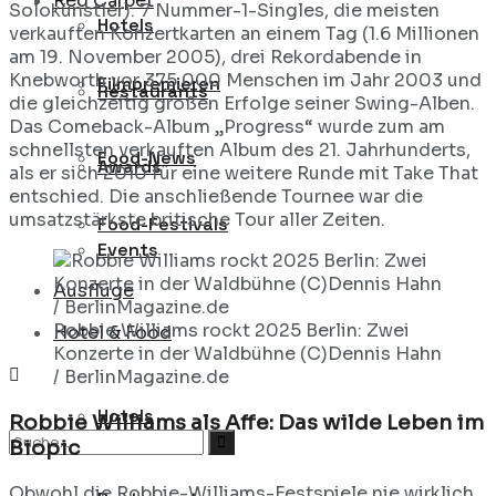
Red Carpet
Solokünstler): 7 Nummer-1-Singles, die meisten
Hotels
verkauften Konzertkarten an einem Tag (1.6 Millionen
am 19. November 2005), drei Rekordabende in
Knebworth vor 375.000 Menschen im Jahr 2003 und
Filmpremieren
Restaurants
die gleichzeitig großen Erfolge seiner Swing-Alben.
Das Comeback-Album „Progress“ wurde zum am
schnellsten verkauften Album des 21. Jahrhunderts,
Food-News
Awards
als er sich 2010 für eine weitere Runde mit Take That
entschied. Die anschließende Tournee war die
umsatzstärkste britische Tour aller Zeiten.
Food-Festivals
Events
Ausflüge
Robbie Williams rockt 2025 Berlin: Zwei
Hotel & Food
Konzerte in der Waldbühne (C)Dennis Hahn
/ BerlinMagazine.de
Hotels
Robbie Williams als Affe: Das wilde Leben im
Biopic
Obwohl die Robbie-Williams-Festspiele nie wirklich