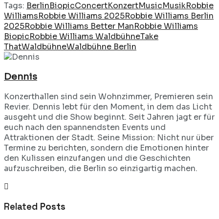
Tags:
Berlin
Biopic
Concert
Konzert
Music
Musik
Robbie
Williams
Robbie Williams 2025
Robbie Williams Berlin
2025
Robbie Williams Better Man
Robbie Williams
Biopic
Robbie Williams Waldbühne
Take
That
Waldbühne
Waldbühne Berlin
Dennis
Konzerthallen sind sein Wohnzimmer, Premieren sein
Revier. Dennis lebt für den Moment, in dem das Licht
ausgeht und die Show beginnt. Seit Jahren jagt er für
euch nach den spannendsten Events und
Attraktionen der Stadt. Seine Mission: Nicht nur über
Termine zu berichten, sondern die Emotionen hinter
den Kulissen einzufangen und die Geschichten
aufzuschreiben, die Berlin so einzigartig machen.
Related
Posts