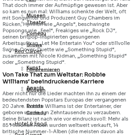
That doch immer der Aufmüpfige gewesen ist. Aber
so kam es nun mal: Williams schenkte der Welt, oft
Museen
mit Songwriter und Produzent Guy Chambers im
Theater
Rücken, Hymnen wie „Angels“, beschwingte
Popsongs wie „Feel“, Freakiges wie „Rock DJ“,
Comedy
seinen britpop-inspirierten gesungenen
Arbeitsauftrag „Let Me Entertain You“ oder stillvolle
Shows
Swing-Cover-Duette wie „Something Stupid“,
Red Carpet
zusammen mit Nicole Kidman, „Something Stupid“
oder „Something Stupid“.
Kunst
Filmpremieren
Von Take That zum Weltstar: Robbie
Williams‘ beeindruckende Karriere
Awards
Museen
Aber nicht nur die Lieder machten ihn zu einem der
bedeutendsten Popstars Europas der vergangenen
Events
20 Jahre. Robbie Williams ist der Entertainer, der
Comedy
geboren wurde, um Zehntausende zu verzaubern.
Seine Bilanz ist nach wie vor eindrucksvoll: Mehr als
Hotel & Food
85 Millionen Alben wurden weltweit verkauft, 14
britische Nummer-1-Alben (die meisten davon als