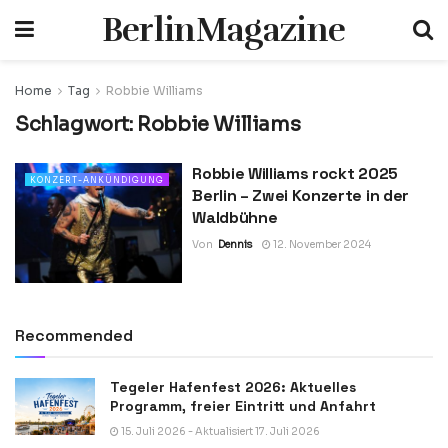
BerlinMagazine
Home
Tag
Robbie Williams
Schlagwort:
Robbie Williams
Robbie Williams rockt 2025
KONZERT-ANKÜNDIGUNG
Berlin – Zwei Konzerte in der
Waldbühne
Von
Dennis
12. November 2024
Recommended
Tegeler Hafenfest 2026: Aktuelles
Programm, freier Eintritt und Anfahrt
15. Juli 2026 - Aktualisiert 17. Juli 2026