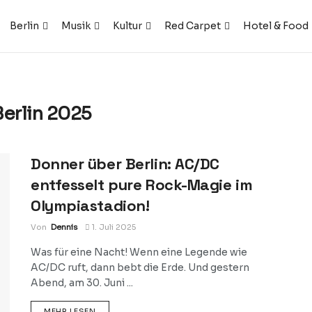
Berlin
Musik
Kultur
Red Carpet
Hotel & Food
Berlin 2025
Donner über Berlin: AC/DC
entfesselt pure Rock-Magie im
Olympiastadion!
Von
Dennis
1. Juli 2025
Was für eine Nacht! Wenn eine Legende wie
AC/DC ruft, dann bebt die Erde. Und gestern
Abend, am 30. Juni ...
DETAILS
MEHR LESEN