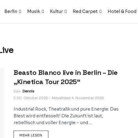
Berlin
Musik
Kultur
Red Carpet
Hotel & Food
Live
Beasto Blanco live in Berlin – Die
„Kinetica Tour 2025“
Von
Dennis
20. Oktober 2025 - Aktualisiert 4. November 2025
Industrial Rock, Theatralik und pure Energie: Das
Biest wird entfesselt! Die Zukunft ist laut,
rebellisch und voller Energie – und ...
DETAILS
MEHR LESEN