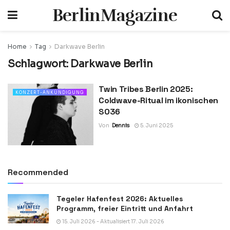
BerlinMagazine
Home
Tag
Darkwave Berlin
Schlagwort:
Darkwave Berlin
Twin Tribes Berlin 2025:
KONZERT-ANKÜNDIGUNG
Coldwave-Ritual im ikonischen
SO36
Von
Dennis
5. Juni 2025
Recommended
Tegeler Hafenfest 2026: Aktuelles
Programm, freier Eintritt und Anfahrt
15. Juli 2026 - Aktualisiert 17. Juli 2026