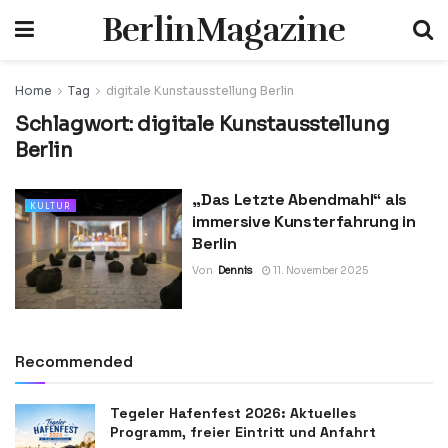
BerlinMagazine
Home
Tag
digitale Kunstausstellung Berlin
Schlagwort:
digitale Kunstausstellung
Berlin
„Das Letzte Abendmahl“ als
KULTUR
immersive Kunsterfahrung in
Berlin
Von
Dennis
11. November 2025
Recommended
Tegeler Hafenfest 2026: Aktuelles
Programm, freier Eintritt und Anfahrt