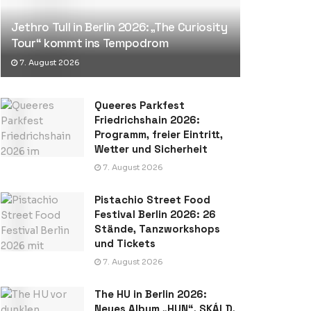
Jethro Tull in Berlin 2026: „The Curiosity
Tour“ kommt ins Tempodrom
7. August 2026
Queeres Parkfest
Friedrichshain 2026:
Programm, freier Eintritt,
Wetter und Sicherheit
7. August 2026
Pistachio Street Food
Festival Berlin 2026: 26
Stände, Tanzworkshops
und Tickets
7. August 2026
The HU in Berlin 2026:
Neues Album „HUN“, SKÁLD,