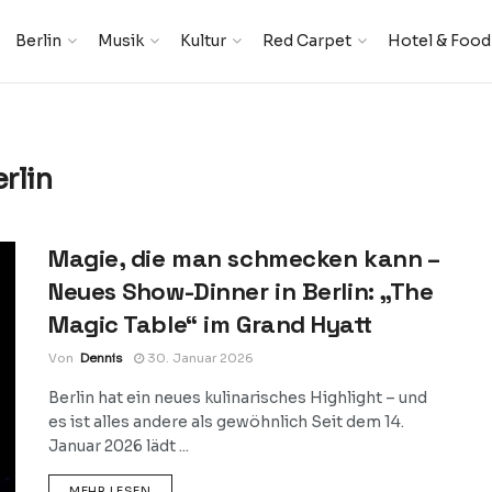
Berlin
Musik
Kultur
Red Carpet
Hotel & Food
rlin
Magie, die man schmecken kann –
Neues Show-Dinner in Berlin: „The
Magic Table“ im Grand Hyatt
Von
Dennis
30. Januar 2026
Berlin hat ein neues kulinarisches Highlight – und
es ist alles andere als gewöhnlich Seit dem 14.
Januar 2026 lädt ...
DETAILS
MEHR LESEN