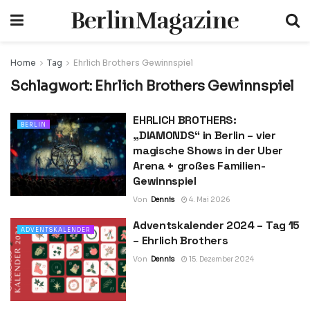
BerlinMagazine
Home
Tag
Ehrlich Brothers Gewinnspiel
Schlagwort:
Ehrlich Brothers Gewinnspiel
EHRLICH BROTHERS:
BERLIN
„DIAMONDS“ in Berlin – vier
magische Shows in der Uber
Arena + großes Familien-
Gewinnspiel
Von
Dennis
4. Mai 2026
Adventskalender 2024 – Tag 15
ADVENTSKALENDER
– Ehrlich Brothers
Von
Dennis
15. Dezember 2024