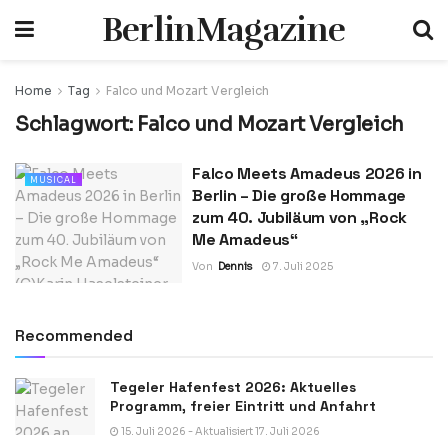
BerlinMagazine
Home
Tag
Falco und Mozart Vergleich
Schlagwort:
Falco und Mozart Vergleich
Falco Meets Amadeus 2026 in
MUSICAL
Berlin – Die große Hommage
zum 40. Jubiläum von „Rock
Me Amadeus“
Von
Dennis
7. Juli 2025
Recommended
Tegeler Hafenfest 2026: Aktuelles
Programm, freier Eintritt und Anfahrt
15. Juli 2026 - Aktualisiert 17. Juli 2026