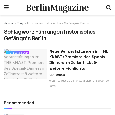
BerlinMagazine
Home
Tag
Führungen historisches Gefängnis Berlin
Schlagwort:
Führungen historisches
Gefängnis Berlin
Neue Veranstaltungen im THE
HOTELS & FOOD
KNAST: Premiere des Special-
Dinners im Zellentrakt &
weitere Highlights
Von
Dennis
25. August 2025 - Aktualisiert 12. September
2025
Recommended