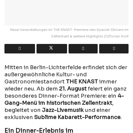
Neue Veranstaltungen im THE KNAST: Premiere des Special-Dinners im
Zellentrakt & weitere Highlights (C)Florian Kroll
Mitten in Berlin-Lichterfelde erfindet sich der
außergewöhnliche Kultur- und
Gastronomiestandort
THE KNAST
immer
wieder neu. Ab dem
21. August
feiert ein ganz
besonderes Dinner-Format Premiere: ein
4-
Gang-Menü im historischen Zellentrakt
,
begleitet von
Jazz-Livemusik
und einer
exklusiven
Sublime Kabarett-Performance
.
Ein Dinner-Erlebnis im