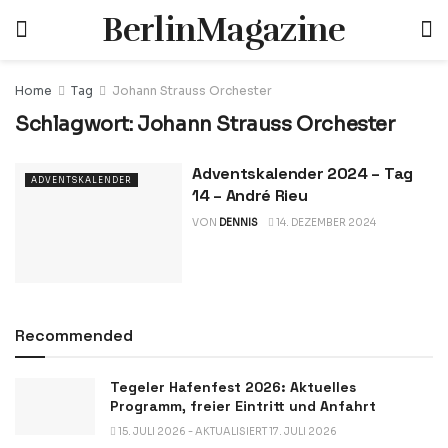
BerlinMagazine
Home
Tag
Johann Strauss Orchester
Schlagwort:
Johann Strauss Orchester
Adventskalender 2024 – Tag
ADVENTSKALENDER
14 – André Rieu
VON
DENNIS
14. DEZEMBER 2024
Recommended
Tegeler Hafenfest 2026: Aktuelles
Programm, freier Eintritt und Anfahrt
15. JULI 2026 - AKTUALISIERT 17. JULI 2026