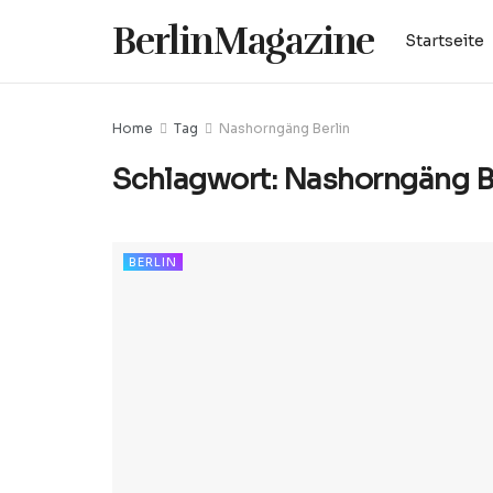
BerlinMagazine
Startseite
Home
Tag
Nashorngäng Berlin
Schlagwort:
Nashorngäng B
BERLIN