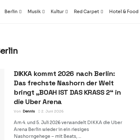
Berlin
Musik
Kultur
Red Carpet
Hotel & Food
erlin
DIKKA kommt 2026 nach Berlin:
Das frechste Nashorn der Welt
bringt „BOAH IST DAS KRASS 2“ in
die Uber Arena
Von
Dennis
2. Juni 2026
Am 4. und 5. Juli 2026 verwandelt DIKKA die Uber
Arena Berlin wieder in ein riesiges
Nashorngehege – mit Beats, ...