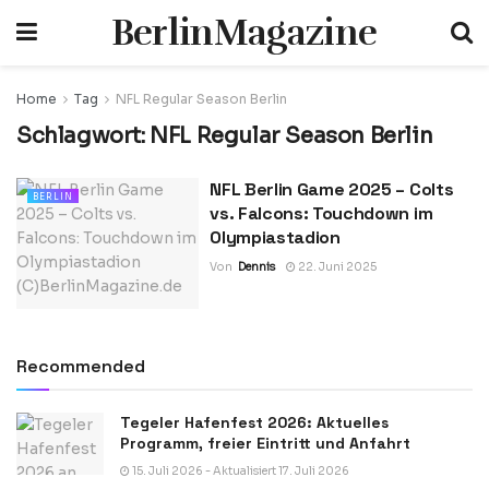
BerlinMagazine
Home
Tag
NFL Regular Season Berlin
Schlagwort:
NFL Regular Season Berlin
NFL Berlin Game 2025 – Colts
BERLIN
vs. Falcons: Touchdown im
Olympiastadion
Von
Dennis
22. Juni 2025
Recommended
Tegeler Hafenfest 2026: Aktuelles
Programm, freier Eintritt und Anfahrt
15. Juli 2026 - Aktualisiert 17. Juli 2026