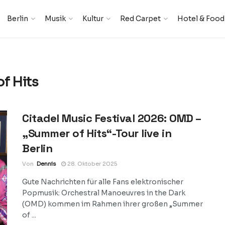
Berlin
Musik
Kultur
Red Carpet
Hotel & Food
f Hits
Citadel Music Festival 2026: OMD –
„Summer of Hits“-Tour live in
Berlin
Von
Dennis
28. Oktober 2025
Gute Nachrichten für alle Fans elektronischer
Popmusik: Orchestral Manoeuvres in the Dark
(OMD) kommen im Rahmen ihrer großen „Summer
of ...