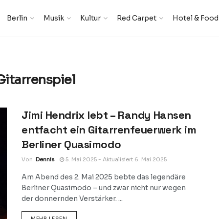
Berlin
Musik
Kultur
Red Carpet
Hotel & Food
itarrenspiel
Jimi Hendrix lebt – Randy Hansen
entfacht ein Gitarrenfeuerwerk im
Berliner Quasimodo
Von
Dennis
5. Mai 2025 - Aktualisiert 6. Mai 2025
Am Abend des 2. Mai 2025 bebte das legendäre
Berliner Quasimodo – und zwar nicht nur wegen
der donnernden Verstärker. ...
DETAILS
MEHR LESEN