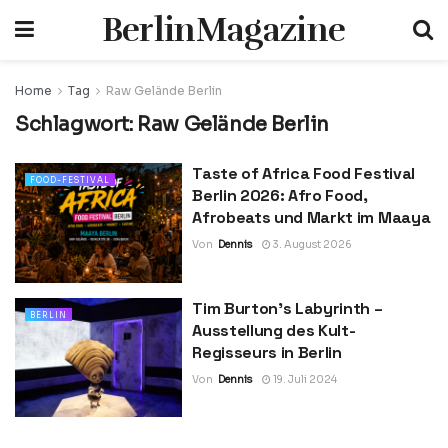
BerlinMagazine
Home
Tag
Raw Gelände Berlin
Schlagwort:
Raw Gelände Berlin
Taste of Africa Food Festival
FOOD-FESTIVAL
Berlin 2026: Afro Food,
Afrobeats und Markt im Maaya
Von
Dennis
3. August 2026
Tim Burton’s Labyrinth –
BERLIN
Ausstellung des Kult-
Regisseurs in Berlin
Von
Dennis
19. Juli 2024