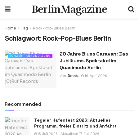
BerlinMagazine
Home
Tag
Rock-Pop-Blues Berlin
Schlagwort:
Rock-Pop-Blues Berlin
20 Jahre Blues Caravan: Das
KONZERT-ANKÜNDIGUNG
Jubiläums-Spektakel im
Quasimodo Berlin
Von
Dennis
16. April 2026
Recommended
Tegeler Hafenfest 2026: Aktuelles
Programm, freier Eintritt und Anfahrt
15. Juli 2026 - Aktualisiert 17. Juli 2026