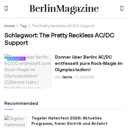
BerlinMagazine
Home
Tag
The Pretty Reckless AC/DC Support
Schlagwort:
The Pretty Reckless AC/DC
Support
Donner über Berlin: AC/DC
KONZERTE
entfesselt pure Rock-Magie im
Olympiastadion!
Von
Dennis
1. Juli 2025
Recommended
Tegeler Hafenfest 2026: Aktuelles
Programm, freier Eintritt und Anfahrt