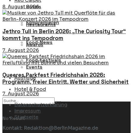
Red Carpet
Hotels
8. August 2026
Filmpremieren
Restaurants
Jethro Tull in Berlin 2026: „The Curiosity Tour“
kommt ins Tempodrom
Food-News
Awards
7. August 2026
Food-Festivals
Events
Queeres Parkfest Friedrichshain 2026:
Ausflüge
Programm, freier Eintritt, Wetter und Sicherheit
Hotel & Food
7. August 2026
Datenschutzerklärung
Impressum
Hotels
Startseite
No Result
Kontakt: Redaktion@BerlinMagazine.de