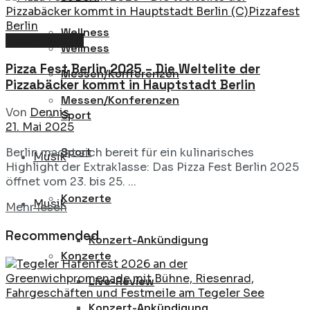
Wellness
Food-Festival
Wellness
Pizza Fest Berlin 2025 – Die Weltelite der
Messen/Konferenzen
Pizzabäcker kommt in Hauptstadt Berlin
Messen/Konferenzen
Von
Dennis
Sport
21. Mai 2025
Sport
Berlin macht sich bereit für ein kulinarisches
Musik
Highlight der Extraklasse: Das Pizza Fest Berlin 2025
öffnet vom 23. bis 25. ...
Konzerte
Musik
Details
Mehr lesen
Recommended
Konzert-Ankündigung
Konzerte
Live-Review
Konzert-Ankündigung