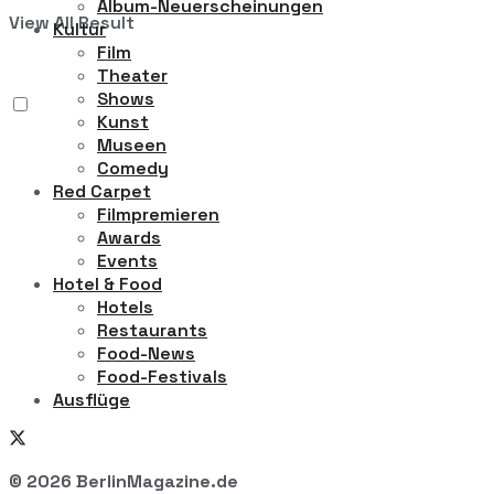
Album-Neuerscheinungen
View All Result
Kultur
Film
Theater
Shows
Kunst
Museen
Comedy
Red Carpet
Filmpremieren
Awards
Events
Hotel & Food
Hotels
Restaurants
Food-News
Food-Festivals
Ausflüge
© 2026 BerlinMagazine.de