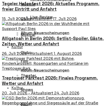
Tegeler Hafenfest 2026: Aktuelles Programm,
Musical
freier Eintritt und Anfahrt
Live-Review
Clubs
15. Juli 2026 - Aktualisiert 17. Juli 2026
Album-Neuerscheinungen
Musical
Alligatoah in Berlin 2026: Setlist-Spoiler, Gäste,
Zeiten, Wetter und Anfahrt
Kultur
Clubs
26. Juli 2026 - Aktualisiert 1. August 2026
Film
Album-Neuerscheinungen
Theater
Treptower Parkfest 2026: Finales Programm,
Wetter und Anfahrt
Kultur
Shows
20. Juli 2026 - Aktualisiert 24. Juli 2026
Kunst
Film