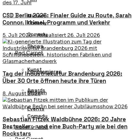
CSD Berlin 2026: Finaler Guide zu Route, Sarah
Museen
Connor, Ikkimel, Programm und Verkehr
Theater
Comedy
5. Juli 2026 - Aktualisiert 26. Juli 2026
Shows
Red Carpet
Kunst
Filmpremieren
Tag der Industriekultur Brandenburg 2026:
Über 30 Orte öffnen heute ihre Türen
Awards
Museen
8. August 2026
Events
Comedy
Sebastian Fitzek Waldbühne 2026: 20 Jahre
Bestseller – und eine Buch-Party wie bei den
Hotel & Food
Rockstars