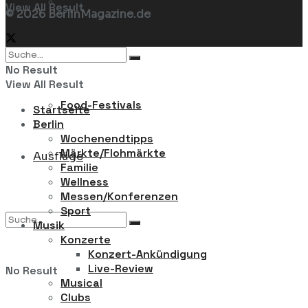
Restaurants
View All Result
© 2026 BerlinMagazine.de
Food-News
No Result
View All Result
Food-Festivals
Startseite
Berlin
Wochenendtipps
Märkte/Flohmärkte
Ausflüge
Familie
Wellness
Messen/Konferenzen
Sport
Musik
Konzerte
Konzert-Ankündigung
Live-Review
No Result
Musical
Clubs