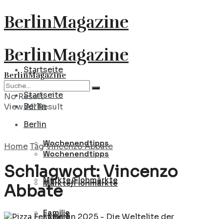
BerlinMagazine
BerlinMagazine
Startseite
BerlinMagazine
Startseite
No Result
Berlin
View All Result
Berlin
Wochenendtipps
Home
Tag
Vincenzo Abbate
Wochenendtipps
Schlagwort:
Vincenzo
Märkte/Flohmärkte
Märkte/Flohmärkte
Abbate
Familie
Familie